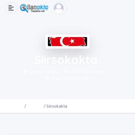
Siirsokakta
Seyhan, Adana
4150 Görüntüleme
Nisan 2023'den beri
Ana Sayfa
Firmalar
Siirsokakta