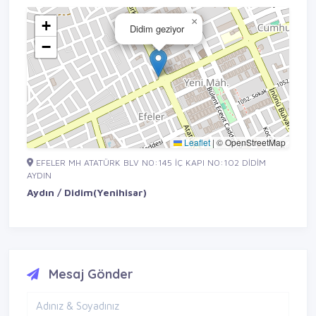
×
+
Didim geziyor
−
Leaflet
|
© OpenStreetMap
EFELER MH ATATÜRK BLV NO:145 İÇ KAPI NO:102 DİDİM
AYDIN
Aydın / Didim(Yenihisar)
Mesaj Gönder