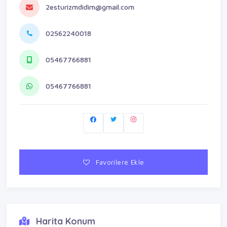
2esturizmdidim@gmail.com
02562240018
05467766881
05467766881
Favorilere Ekle
Harita Konum