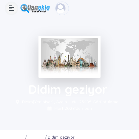
Didim geziyor
Didim(Yenihisar), Aydın
25435 Görüntüleme
Mart 2023'den beri
Ana Sayfa
Firmalar
Didim geziyor