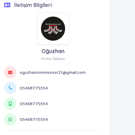
İletişim Bilgileri
Oğuzhan
Firma Yetkilisi
oguzhannnnnnnnnn21@gmail.com
05468775554
05468775554
05468775554