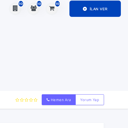
10
10
10
ILAN VER
Hemen Ara
Yorum Yap