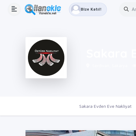
Bize Katıl!
Sakara E
Serdivan, Sakarya
Ana Sayfa
Firmalar
Sakara Evden Eve Nakliyat