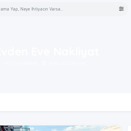
vden Eve Nakliyat
7413 Görüntüleme
Aralık 2022'den beri