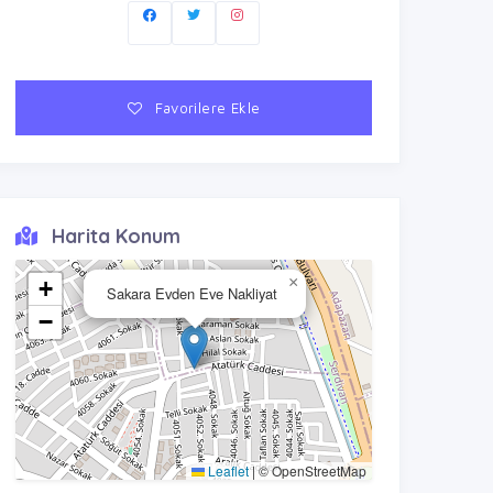
Favorilere Ekle
Harita Konum
×
+
Sakara Evden Eve Nakliyat
−
Leaflet
|
© OpenStreetMap