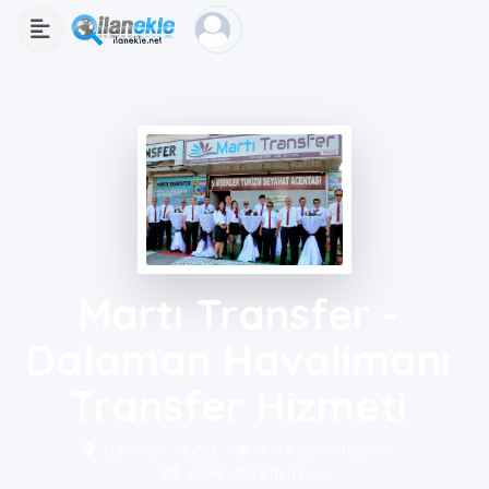
Martı Transfer -
Dalaman Havalimanı
Transfer Hizmeti
Dalaman, Muğla
9376 Görüntüleme
Aralık 2022'den beri