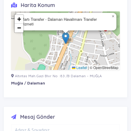
Harita Konum
×
+
Martı Transfer - Dalaman Havalimanı Transfer
Hizmeti
−
Leaflet
|
© OpenStreetMap
Altıntas Mah.Gazi Blvr No :83 /B Dalaman - MUĞLA
Muğla / Dalaman
Mesaj Gönder