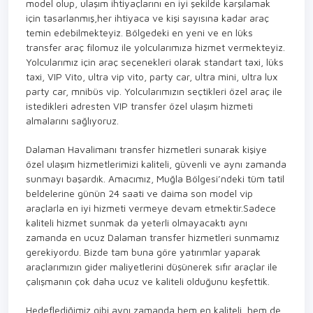
model olup, ulaşım ihtiyaçlarını en iyi şekilde karşılamak
için tasarlanmış,her ihtiyaca ve kişi sayısına kadar araç
temin edebilmekteyiz. Bölgedeki en yeni ve en lüks
transfer araç filomuz ile yolcularımıza hizmet vermekteyiz.
Yolcularımız için araç seçenekleri olarak standart taxi, lüks
taxi, VIP Vito, ultra vip vito, party car, ultra
mini, ultra lux
party car, mnibüs vip. Yolcularımızın seçtikleri özel araç ile
istedikleri adresten VIP transfer özel ulaşım hizmeti
almalarını sağlıyoruz.
Dalaman Havalimanı transfer hizmetleri sunarak kişiye
özel ulaşım hizmetlerimizi kaliteli, güvenli ve aynı zamanda
sunmayı başardık. Amacımız, Muğla Bölgesi’ndeki tüm tatil
beldelerine günün 24 saati ve daima son model vip
araçlarla en iyi hizmeti vermeye devam etmektir.Sadece
kaliteli hizmet sunmak da yeterli olmayacaktı aynı
zamanda en ucuz Dalaman transfer hizmetleri sunmamız
gerekiyordu. Bizde tam buna göre yatırımlar yaparak
araçlarımızın gider maliyetlerini düşünerek sıfır araçlar ile
çalışmanın çok daha ucuz ve kaliteli olduğunu keşfettik.
Hedeflediğimiz gibi aynı zamanda hem en kaliteli, hem de