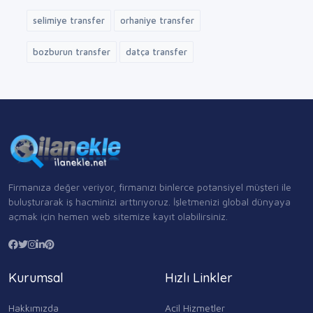
selimiye transfer
orhaniye transfer
bozburun transfer
datça transfer
Firmanıza değer veriyor, firmanızı binlerce potansiyel müşteri ile
buluşturarak iş hacminizi arttırıyoruz. İşletmenizi global dünyaya
açmak için hemen web sitemize kayıt olabilirsiniz.
Kurumsal
Hızlı Linkler
Hakkımızda
Acil Hizmetler