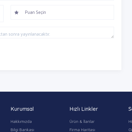
Kurumsal
Hızlı Linkler
S
Hakkımızda
Ürün & İlanlar
H
Bilgi Bankası
Firma Haritası
Gi