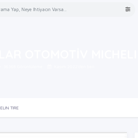
AR OTOMOTİV MICHELI
36368 Görüntüleme
Kasım 2022'den beri
LIN TIRE