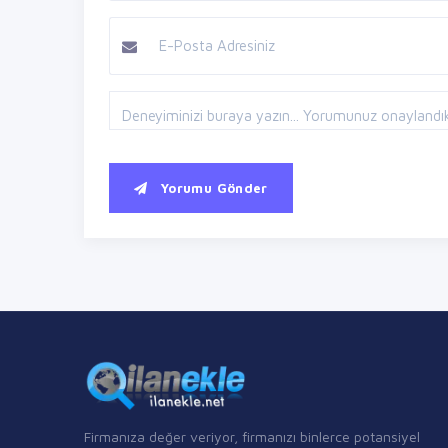
Yorumu Gönder
Firmanıza değer veriyor, firmanızı binlerce potansiyel