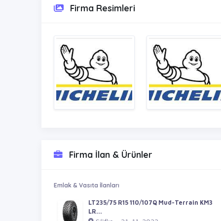
Firma Resimleri
Firma İlan & Ürünler
Emlak & Vasıta İlanları
LT235/75 R15 110/107Q Mud-Terrain KM3
LR...