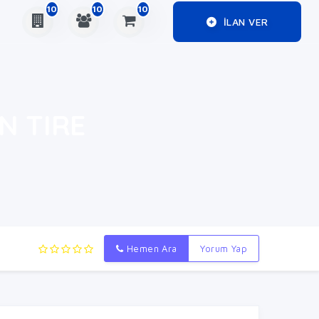
10
10
10
ILAN VER
N TIRE
Hemen Ara
Yorum Yap