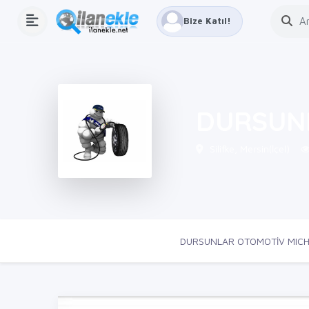
Bize Katıl!
DURSUNL
Silifke, Mersin(İçel)
Ana Sayfa
Firmalar
DURSUNLAR OTOMOTİV MICHE