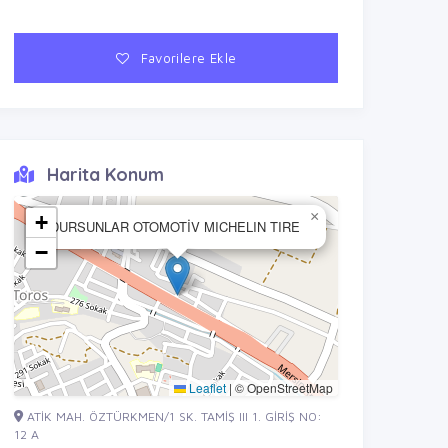
Favorilere Ekle
Harita Konum
×
+
DURSUNLAR OTOMOTİV MICHELIN TIRE
−
Leaflet
|
© OpenStreetMap
ATİK MAH. ÖZTÜRKMEN/1 SK. TAMİŞ III 1. GİRİŞ NO:
12 A