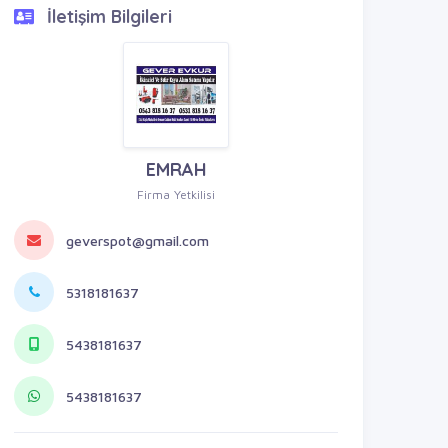
İletişim Bilgileri
EMRAH
Firma Yetkilisi
geverspot@gmail.com
5318181637
5438181637
5438181637