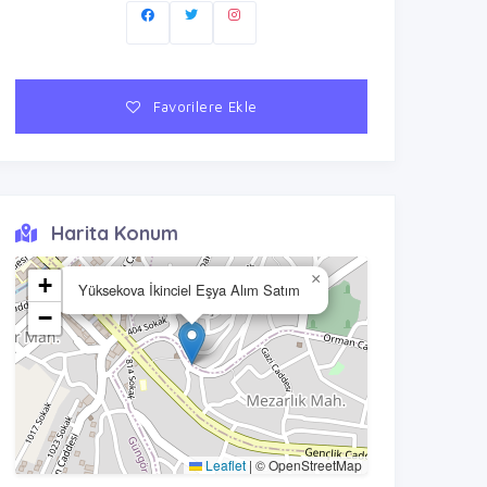
Favorilere Ekle
Harita Konum
×
+
Yüksekova İkinciel Eşya Alım Satım
−
Leaflet
|
© OpenStreetMap