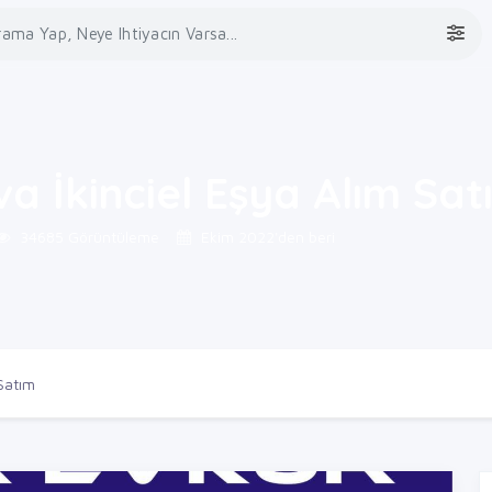
a İkinciel Eşya Alım Sat
34685 Görüntüleme
Ekim 2022'den beri
Satım