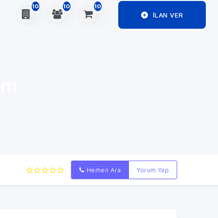
10
10
10
ILAN VER
ım
Hemen Ara
Yorum Yap