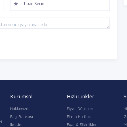
Kurumsal
Hızlı Linkler
S
Hakkımızda
Fiyatı Düşenler
H
Bilgi Bankası
Firma Haritası
Gi
zi
İletişim
Fuar & Etkinlikler
M