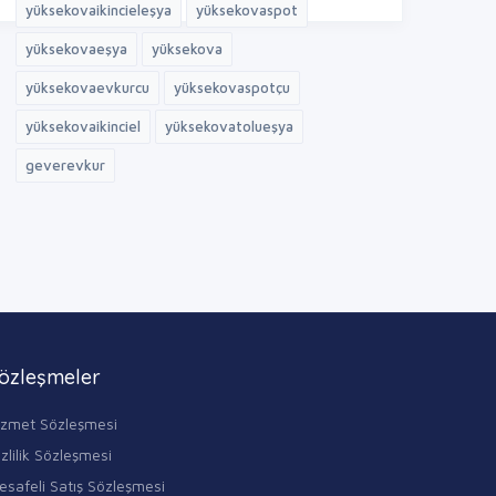
yüksekovaikincieleşya
yüksekovaspot
yüksekovaeşya
yüksekova
yüksekovaevkurcu
yüksekovaspotçu
yüksekovaikinciel
yüksekovatolueşya
geverevkur
özleşmeler
izmet Sözleşmesi
zlilik Sözleşmesi
esafeli Satış Sözleşmesi