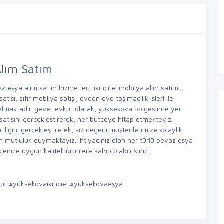
Alım Satım
yaz eşya alım satım hizmetleri, ikinci el mobilya alım satımı,
atışı, sıfır mobilya satışı, evden eve taşımacılık işleri ile
lmaktadır. gever evkur olarak, yüksekova bölgesinde yer
a satışını gerçekleştirerek, her bütçeye hitap etmekteyiz.
ılığını gerçekleştirerek, siz değerli müşterilerimize kolaylık
n mutluluk duymaktayız. ihtiyacınız olan her türlü beyaz eşya
enize uygun kaliteli ürünlere sahip olabilirsiniz.
r #yüksekovaikinciel #yüksekovaeşya