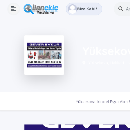
Bize Katıl!
Yüksekov
Yüksekova, Hakkari
Ana Sayfa
Firmalar
Yüksekova İkinciel Eşya Alım 