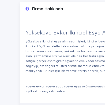
Firma Hakkında
Yüksekova Evkur İkinciel Eşya 
yüksekova ikinci el eşya alım satım işleri, ikinci el be
ikinci el küçük ev aletleri alım satımı, sıfır beyaz eşya s
hizmet sunan işletmemiz, yüksekova bölgesinde yer a
alan işletmemizle sıfır ve ikinci ele dair her türlü eşy
satışını gerçekleştirdiğimiz eşyaların eve kadar taşımac
sağlayıp, siz değerli müşterilerimizi memnun etmekte
mobilya vb. ürünler için işletmemizi tercih ederek, bütç
#geverevkur #geverspot #gevereşya #yüksekovaevku
#yüksekovaeşyaalımsatım