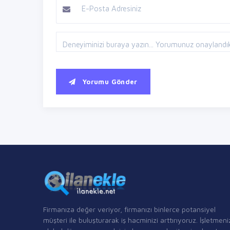
Yorumu Gönder
Firmanıza değer veriyor, firmanızı binlerce potansiyel
müşteri ile buluşturarak iş hacminizi arttırıyoruz. İşletmeni