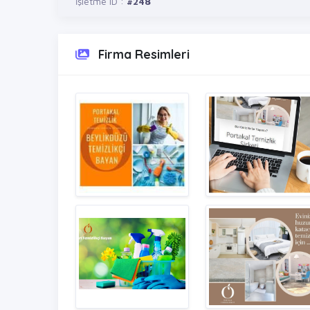
İşletme ID :
#248
Firma Resimleri