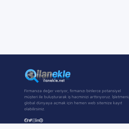
Firmanıza değer veriyor, firmanızı binlerce potansiyel
müşteri ile buluşturarak iş hacminizi arttırıyoruz. İşletmeni
global dünyaya açmak için hemen web sitemize kayıt
olabilirsiniz.