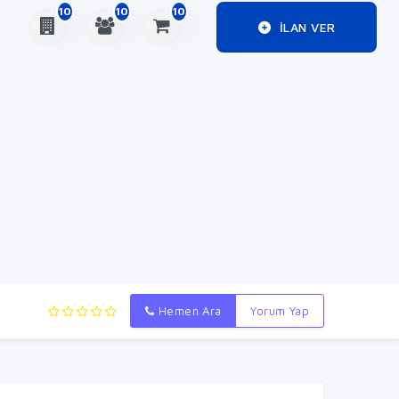
10
10
10
ILAN VER
Hemen Ara
Yorum Yap