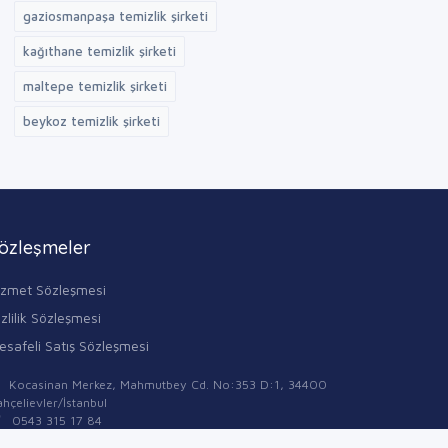
gaziosmanpaşa temizlik şirketi
kağıthane temizlik şirketi
maltepe temizlik şirketi
beykoz temizlik şirketi
özleşmeler
izmet Sözleşmesi
zlilik Sözleşmesi
esafeli Satış Sözleşmesi
Kocasinan Merkez, Mahmutbey Cd. No:353 D:1, 34400
hçelievler/İstanbul
0543 315 17 84