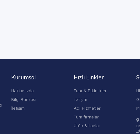
Kurumsal
Hızlı Linkler
S
Hakkımızda
Fuar & Etkinlikler
H
Bilgi Bankası
iletişim
Gi
zi
İletişim
Acil Hizmetler
M
Tüm firmalar
Ürün & İlanlar
Ba