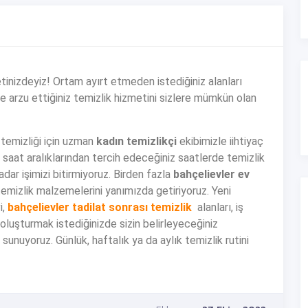
nizdeyiz! Ortam ayırt etmeden istediğiniz alanları
zle arzu ettiğiniz temizlik hizmetini sizlere mümkün olan
n temizliği için uzman
kadın temizlikçi
ekibimizle iihtiyaç
at aralıklarından tercih edeceğiniz saatlerde temizlik
dar işimizi bitirmiyoruz. Birden fazla
bahçelievler ev
emizlik malzemelerini yanımızda getiriyoruz. Yeni
i,
bahçelievler tadilat sonrası temizlik
alanları, iş
ni oluşturmak istediğinizde sizin belirleyeceğiniz
unuyoruz. Günlük, haftalık ya da aylık temizlik rutini