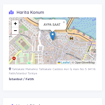
Harita Konum
×
+
AYPA SAAT
−
Leaflet
|
© OpenStreetMap
Tahtakale Mahallesi Tahtakale Caddesi Asri İş Hanı No:5 34116
Fatih/İstanbul Türkiye
İstanbul / Fatih