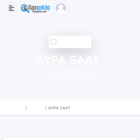
AYPA SAAT
Fatih, İstanbul
8169 Görüntüleme
Aralık 2020'den beri
Ana Sayfa
Firmalar
AYPA SAAT