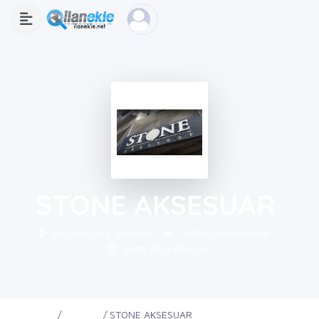
STONE AKSESUAR
Bayrampaşa, İstanbul
10686 Görüntüleme
Ekim 2022'den beri
Ana Sayfa
Firmalar
STONE AKSESUAR