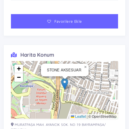
Favorilere Ekle
Harita Konum
×
+
STONE AKSESUAR
−
Leaflet
|
© OpenStreetMap
MURATPAŞA MAH. AYANCIK SOK. NO:19 BAYRAMPAŞA/