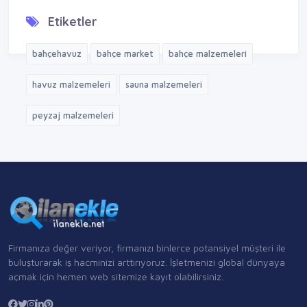
Etiketler
bahçehavuz
bahçe market
bahçe malzemeleri
havuz malzemeleri
sauna malzemeleri
peyzaj malzemeleri
Firmanıza değer veriyor, firmanızı binlerce potansiyel müşteri ile
buluşturarak iş hacminizi arttırıyoruz. İşletmenizi global dünyaya
açmak için hemen web sitemize kayıt olabilirsiniz.