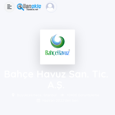
Bahçe Havuz San. Tic.
A.Ş.
Büyükçekmece, İstanbul
10406 Görüntüleme
Haziran 2022'den beri