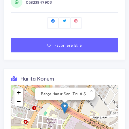
05323947908
Favorilere Ekle
Harita Konum
×
+
Bahçe Havuz San. Tic. A.Ş.
−