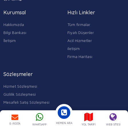
Kurumsal
Hızlı Linkler
Hakkımızda
Tüm firmalar
Bilgi Bankası
Fiyatı Düşenler
İletişim
Acil Hizmetler
iletişim
Firma Haritası
Sözleşmeler
Hizmet Sözleşmesi
Gizlilik Sözleşmesi
Mesafeli Satış Sözleşmesi
Kocasinan Merkez, Mahmutbey Cd. No:353 D:1, 34400 Bahçelievler/
İstanbul
HEMEN ARA
0543 315 17 84
E-POSTA
WHATSAPP
YOL TARIFI
WEB SITESI