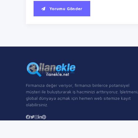
Yorumu Gönder
Firmanıza değer veriyor, firmanızı binlerce potansiyel
müşteri ile buluşturarak iş hacminizi arttırıyoruz. İşletmeni
global dünyaya açmak için hemen web sitemize kayıt
olabilirsiniz.