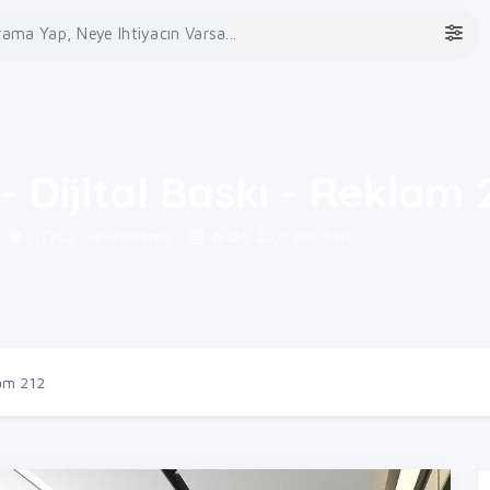
 - Dijital Baskı - Reklam 
17762 Görüntüleme
Aralık 2021'den beri
lam 212