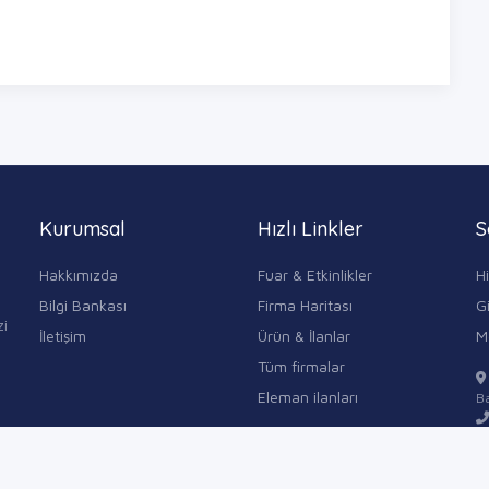
Kurumsal
Hızlı Linkler
S
Hakkımızda
Fuar & Etkinlikler
H
Bilgi Bankası
Firma Haritası
Gi
zi
İletişim
Ürün & İlanlar
M
Tüm firmalar
Eleman ilanları
Ba