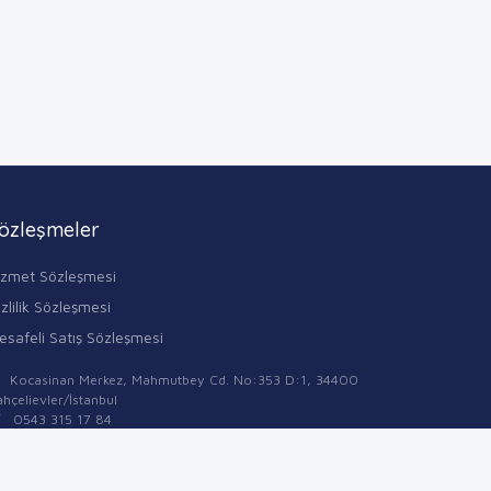
özleşmeler
izmet Sözleşmesi
zlilik Sözleşmesi
esafeli Satış Sözleşmesi
Kocasinan Merkez, Mahmutbey Cd. No:353 D:1, 34400
hçelievler/İstanbul
0543 315 17 84