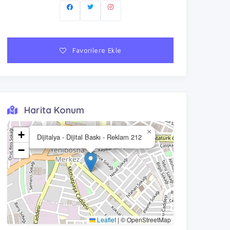
Favorilere Ekle
Harita Konum
×
+
Dijitalya - Dijital Baskı - Reklam 212
−
Leaflet
|
© OpenStreetMap