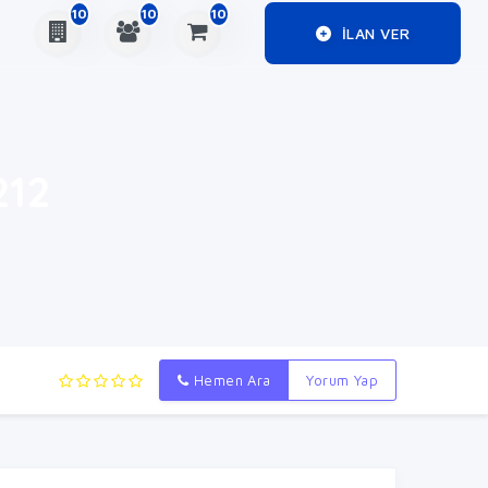
10
10
10
ILAN VER
212
Hemen Ara
Yorum Yap