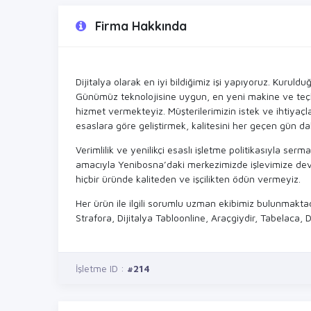
Firma Hakkında
Dijitalya olarak en iyi bildiğimiz işi yapıyoruz. Kurul
Günümüz teknolojisine uygun, en yeni makine ve teçhi
hizmet vermekteyiz. Müşterilerimizin istek ve ihtiyaçla
esaslara göre geliştirmek, kalitesini her geçen gün 
Verimlilik ve yenilikçi esaslı işletme politikasıyla s
amacıyla Yenibosna’daki merkezimizde işlevimize dev
hiçbir üründe kaliteden ve işçilikten ödün vermeyiz.
Her ürün ile ilgili sorumlu uzman ekibimiz bulunmaktad
Strafora, Dijitalya Tabloonline, Araçgiydir, Tabelaca, 
İşletme ID :
#214