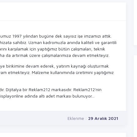
duğumuz 1997 yılından bugüne dek sayısız işe imzamızı attık.
zata sahibiz. Uzman kadromuzla anında kaliteli ve garantili
rını karşılamak için yaptığımız bütün çalışmaları, teknik
daha da artırmak üzere çalışmalarımıza devam etmekteyiz.
ermaye birikimine devam ederek, yatırım kaynağı oluşturmak
am etmekteyiz. Malzeme kullanımında üretimini yaptığımız
ır. Dijitalya bir Reklam212 markasıdır. Reklam212'nin
Displayonline adında altı adet markası bulunuyor...
Eklenme :
29 Aralık 2021