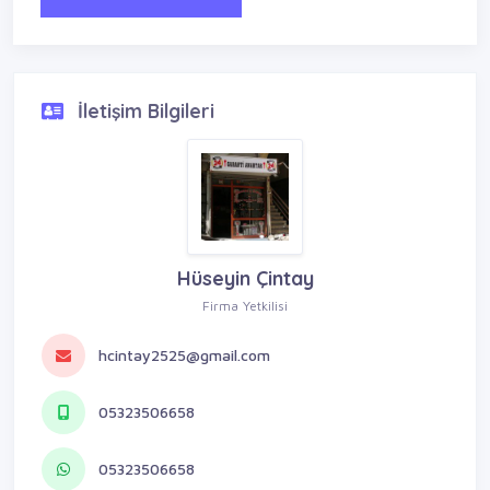
İletişim Bilgileri
Hüseyin Çintay
Firma Yetkilisi
hcintay2525@gmail.com
05323506658
05323506658