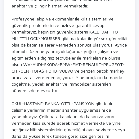
anahtar ve çilingir hizmeti vermektedir.
Profesyonel ekip ve ekipmanlar ile kilit sistemleri ve
güvenlik problemlerinize hızlı ve garantili cevap
vermekteyiz. kapınızın güvenlik sistemi KALE-DAF-İTO-
MULT''''İ LOCK-MOUSSER gibi markalar ile yüksek güvenlikli
olsa da kapınıza zarar vermeden sonuca ulaşıyoruz. Ayrıca
otomobil üzerine yapmış olduğumuz yoğun çalışma ve
eğitimlerden aldığımız tecrübeler ile markaları ne olursa
olsun WV-AUDİ-SKODA-BMW-FIAT-RENAULT-PEUGEOT-
CITROEN-TOFAŞ-FORD-VOLVO ve benzeri birçok markayı
araca zarar vermeden açıyoruz. Yine araçların kumanda
çoğaltma, yedek anahtar ve immobilizer sistemleri
bünyemizde mevcuttur.
OKUL-HASTANE-BANKA-OTEL-PANSİYON gibi toplu
çalışma yerlerinin master anahtar uygulamasını da
yapmaktayız. Çelik para kasalarını da kasanıza zarar
vermeden kısa sürede açarak hizmet vermekte ve yine
açtığımız kilit sistemlerinin güvenliğini aynı seviyede veya
daha da yükselterek (talebe göre) size geri teslim