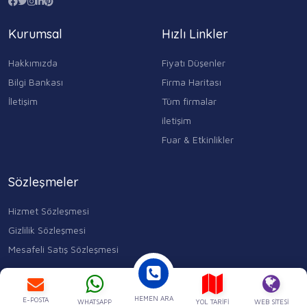
Kurumsal
Hızlı Linkler
Hakkımızda
Fiyatı Düşenler
Bilgi Bankası
Firma Haritası
İletişim
Tüm firmalar
iletişim
Fuar & Etkinlikler
Sözleşmeler
Hizmet Sözleşmesi
Gizlilik Sözleşmesi
Mesafeli Satış Sözleşmesi
Kocasinan Merkez, Mahmutbey Cd. No:353 D:1, 34400 Bahçelievler/
İstanbul
HEMEN ARA
E-POSTA
0543 315 17 84
WHATSAPP
YOL TARIFI
WEB SITESI