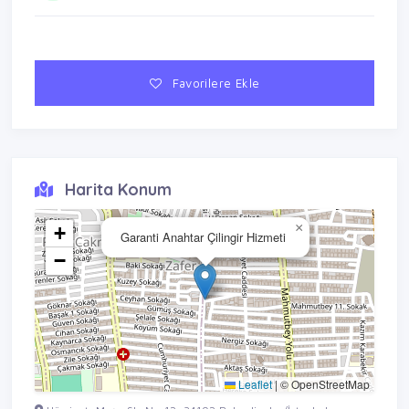
Favorilere Ekle
Harita Konum
×
+
Garanti Anahtar Çilingir Hizmeti
−
Leaflet
|
© OpenStreetMap