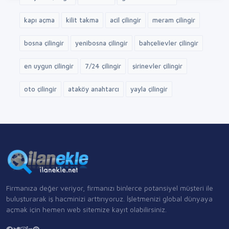
kapı açma
kilit takma
acil çilingir
meram çilingir
bosna çilingir
yenibosna çilingir
bahçelievler çilingir
en uygun çilingir
7/24 çilingir
şirinevler çilingir
oto çilingir
ataköy anahtarcı
yayla çilingir
Firmanıza değer veriyor, firmanızı binlerce potansiyel müşteri ile
buluşturarak iş hacminizi arttırıyoruz. İşletmenizi global dünyaya
açmak için hemen web sitemize kayıt olabilirsiniz.