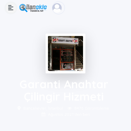
Garanti Anahtar
Çilingir Hizmeti
Bahçelievler, İstanbul
8476 Görüntüleme
Ağustos 2021'den beri