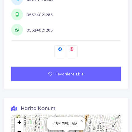
05524021285
05524021285
Favorilere Ekle
Harita Konum
×
+
2BY REKLAM
−