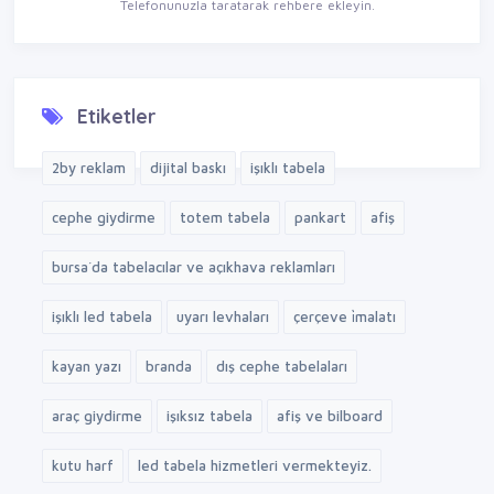
Telefonunuzla taratarak rehbere ekleyin.
Etiketler
2by reklam
dijital baskı
işıklı tabela
cephe giydirme
totem tabela
pankart
afiş
bursa´da tabelacılar ve açıkhava reklamları
işıklı led tabela
uyarı levhaları
çerçeve i̇malatı
kayan yazı
branda
dış cephe tabelaları
araç giydirme
işıksız tabela
afiş ve bilboard
kutu harf
led tabela hizmetleri vermekteyiz.