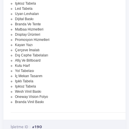
Işıksız Tabela
Led Tabela
Uyarı Levhaları
Dijital Baskı
Branda Ve Tente
Matbaa Hizmetleri
Display Ürünleri
Promosyon Hizmetleri
Kayan Yazı
Çerçeve İmalatı
Dış Cephe Tabelaları
Afiş Ve Billboard
Kutu Harf
Yol Tabelası
İç Mekan Tasarım
Işıklı Tabela
Işıksız Tabela
Wesh Vinil Baskı
Oneway Vision Folyo
Branda Vinil Baskı
İşletme ID :
#190