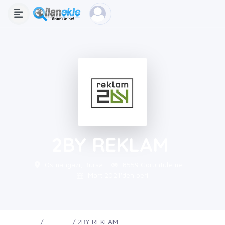
2BY REKLAM
Osmangazi, Bursa
8559 Görüntüleme
Mart 2021'den beri
Ana Sayfa
Firmalar
2BY REKLAM