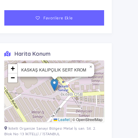
Favorilere Ekle
Harita Konum
×
+
KASKAŞ KALIPÇILIK SERT KROM
−
Leaflet
|
© OpenStreetMap
İkitelli Organize Sanayi Bölgesi Metal İş san. Sit. 2.
Blok No:13 İKİTELLİ / İSTANBUL