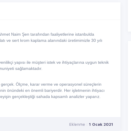
Ahmet Naim Şen tarafından faaliyetlerine istanbulda
tı ve sert krom kaplama alanındaki üretimimizle 30 yılı
likçi yapısı ile müşteri istek ve ihtiyaçlarına uygun teknik
nuniyeti sağlamaktadır.
r gerçek. Ölçme, karar verme ve operasyonel süreçlerin
rinin önündeki en önemli bariyerdir. Her işletmenin ihtiyacı
işleyişin gerçekleştiği sahada kapsamlı analizler yaparız.
Eklenme :
1 Ocak 2021