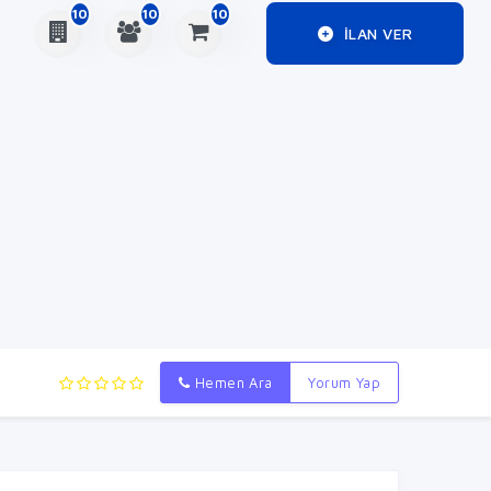
10
10
10
ILAN VER
Hemen Ara
Yorum Yap