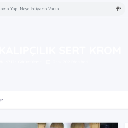
KALIPÇILIK SERT KROM
47174 Görüntüleme
Ocak 2021'den beri
OM