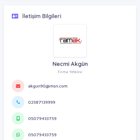
İletişim Bilgileri
Necmi Akgün
Firma Yetkilisi
akgun90@msn.com
02587139999
05079433759
05079433759