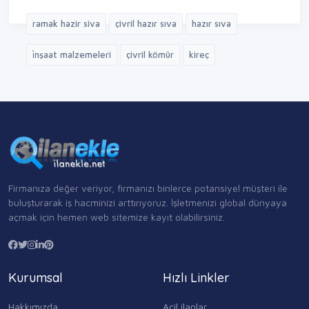
ramak hazir siva
çivril hazır sıva
hazır sıva
i̇nşaat malzemeleri
çivril kömür
kireç
Firmanıza değer veriyor, firmanızı binlerce potansiyel müşteri ile
buluşturarak iş hacminizi arttırıyoruz. İşletmenizi global dünyaya
açmak için hemen web sitemize kayıt olabilirsiniz.
Kurumsal
Hızlı Linkler
Hakkımızda
Acil ilanlar