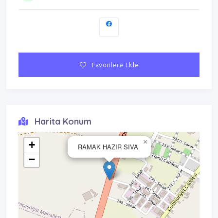
Favorilere Ekle
Harita Konum
×
+
RAMAK HAZIR SIVA
−