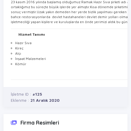
23 kasım 2016 yılında başlamış olduğumuz Ramak Hazır Sıva şirketi adı 
ortaklığımız bu süreçte büyük işlerde yer almıştır.Kısa dönemde şirketimiz
sonuç vermiştir.Uzak yakın demeden her yerde bizlik yapılması gereken işle
bahce restorasyonlarda devlet hastahaneleri devlet demir yolları olmak ü
işletmeciliği yapan kişilere ve kuruluşlarda en önde yerimizi aldık bu gü
Hizmet Tanımı
Hazır Sıva
Kireç
Alçı
İnşaat Malzemeleri
Kömür
İşletme ID :
#125
Eklenme :
21 Aralık 2020
Firma Resimleri