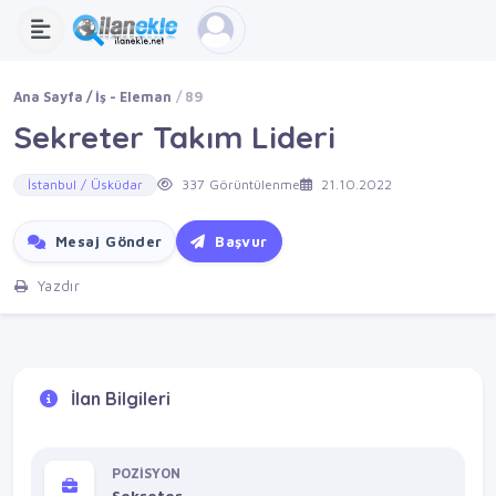
Ana Sayfa
İş - Eleman
89
Sekreter Takım Lideri
İstanbul / Üsküdar
337 Görüntülenme
21.10.2022
Mesaj Gönder
Başvur
Yazdır
İlan Bilgileri
POZİSYON
Sekreter