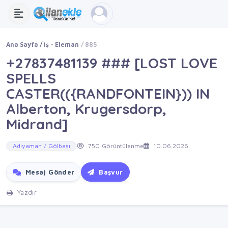
Ana Sayfa
İş - Eleman
885
+27837481139 ### [LOST LOVE
SPELLS
CASTER(({RANDFONTEIN})) IN
Alberton, Krugersdorp,
Midrand]
Adıyaman / Gölbaşı
750 Görüntülenme
10.06.2026
Mesaj Gönder
Başvur
Yazdır