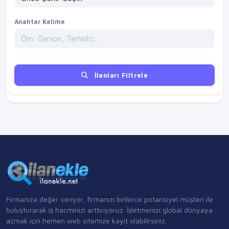
Anahtar Kelime
İlanları Filtrele
Firmanıza değer veriyor, firmanızı binlerce potansiyel müşteri ile
buluşturarak iş hacminizi arttırıyoruz. İşletmenizi global dünyaya
açmak için hemen web sitemize kayıt olabilirsiniz.