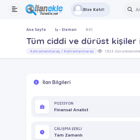
Bize Katıl!
Ana Sayfa
İş - Eleman
841
Tüm ciddi ve dürüst kişiler i
Kahramanmaraş / Kahramanmaraş
1923 Görüntülenm
İlan Bilgileri
POZİSYON
Finansal Analist
ÇALIŞMA ŞEKLİ
Tam Zamanlı