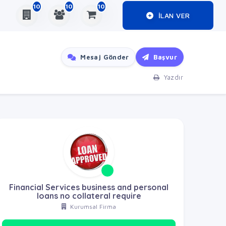
10
10
10
ILAN VER
Mesaj Gönder
Başvur
Yazdır
Financial Services business and personal
loans no collateral require
Kurumsal Firma