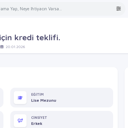
çin kredi teklifi.
e
20.01.2026
EĞİTİM
Lise Mezunu
CİNSİYET
Erkek