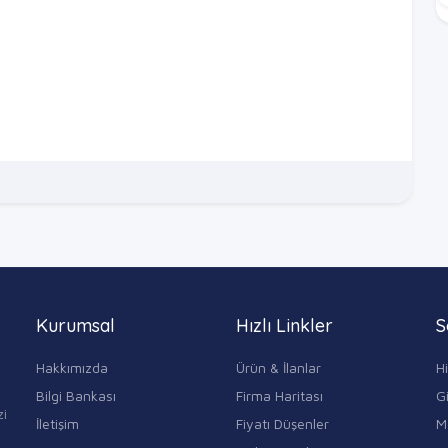
Kurumsal
Hızlı Linkler
S
Hakkımızda
Ürün & İlanlar
H
Bilgi Bankası
Firma Haritası
Gi
zi
İletişim
Fiyatı Düşenler
M