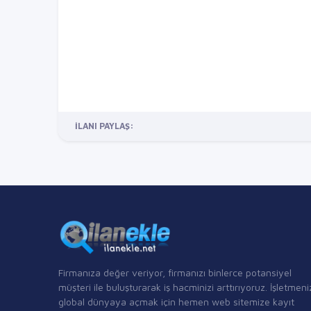
İLANI PAYLAŞ:
Firmanıza değer veriyor, firmanızı binlerce potansiyel
müşteri ile buluşturarak iş hacminizi arttırıyoruz. İşletmeni
global dünyaya açmak için hemen web sitemize kayıt