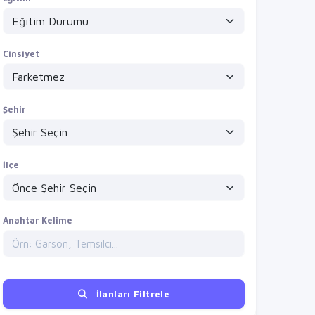
Cinsiyet
Şehir
İlçe
Anahtar Kelime
İlanları Filtrele