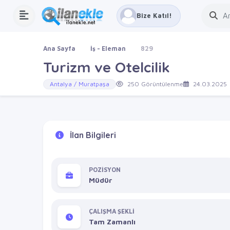
Bize Katıl!
Ana Sayfa
İş - Eleman
829
Turizm ve Otelcilik
Antalya / Muratpaşa
250 Görüntülenme
24.03.2025
İlan Bilgileri
POZİSYON
Müdür
ÇALIŞMA ŞEKLİ
Tam Zamanlı