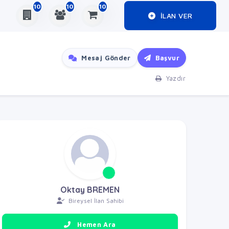
10
10
10
ILAN VER
Mesaj Gönder
Başvur
Yazdır
Oktay BREMEN
Bireysel İlan Sahibi
Hemen Ara