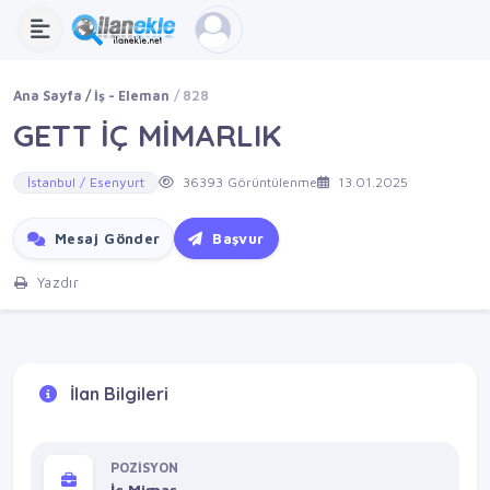
Ana Sayfa
İş - Eleman
828
GETT İÇ MİMARLIK
İstanbul / Esenyurt
36393 Görüntülenme
13.01.2025
Mesaj Gönder
Başvur
Yazdır
İlan Bilgileri
POZİSYON
İç Mimar