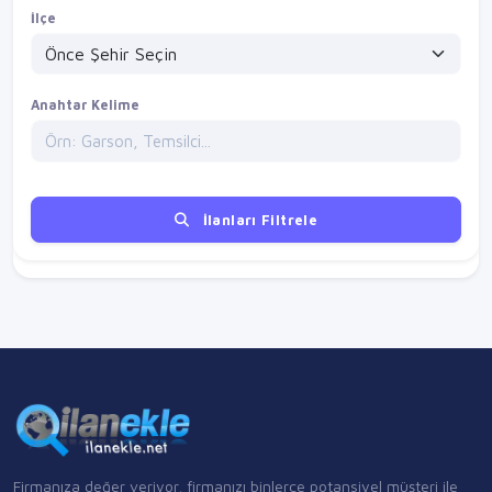
İlçe
Anahtar Kelime
İlanları Filtrele
Firmanıza değer veriyor, firmanızı binlerce potansiyel müşteri ile