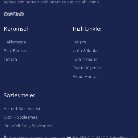
açmak için hemen web sitemize kayıt olabilirsiniz.
Kurumsal
Hızlı Linkler
Hakkımızda
iletişim
Bilgi Bankası
Ürün & İlanlar
İletişim
Tüm firmalar
Fiyatı Düşenler
Firma Haritası
Sözleşmeler
Hizmet Sözleşmesi
Gizlilik Sözleşmesi
Mesafeli Satış Sözleşmesi
Kocasinan Merkez, Mahmutbey Cd. No:353 D:1, 34400 Bahçelievler/