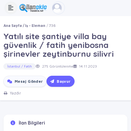
Ana Sayfa
İş - Eleman
736
Yatılı site şantiye villa bay
güvenlik / fatih yenibosna
şirinevler zeytinburnu silivri
İstanbul / Fatih
275 Görüntülenme
14.11.2023
Mesaj Gönder
Başvur
Yazdır
İlan Bilgileri