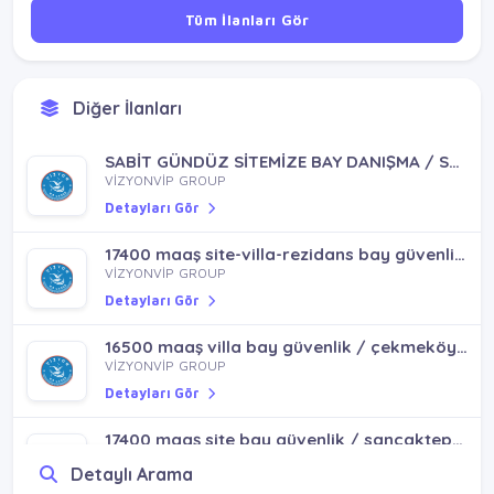
Tüm İlanları Gör
Diğer İlanları
SABİT GÜNDÜZ SİTEMİZE BAY DANIŞMA / SULTANBEYLİ PENDİK YENİŞEHİR MH
VİZYONVİP GROUP
Detayları Gör
17400 maaş site-villa-rezidans bay güvenlik / üsküdar ünalan bağlarbaşı altunizade
VİZYONVİP GROUP
Detayları Gör
16500 maaş villa bay güvenlik / çekmeköy çatalmeşe mh
VİZYONVİP GROUP
Detayları Gör
17400 maaş site bay güvenlik / sancaktepe emek mh
VİZYONVİP GROUP
Detaylı Arama
Detayları Gör