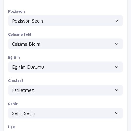
15500+ymk site bay güvenlik / kadıköy erenköy göztepe bostancı
Pozisyon
VİZYONVİP GROUP
Detayları Gör
Çalışma Şekli
Eğitim
Cinsiyet
Şehir
İlçe