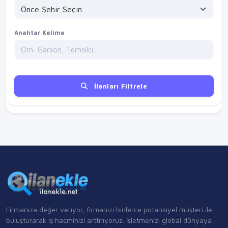
Anahtar Kelime
İlanları Filtrele
Firmanıza değer veriyor, firmanızı binlerce potansiyel müşteri ile
buluşturarak iş hacminizi arttırıyoruz. İşletmenizi global dünyaya