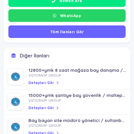
Hemen Ara
WhatsApp
Tüm İlanları Gör
Diğer İlanları
12800+ymk 8 saat mağaza bay danışma / pendik sultanbeyli
VİZYONVİP GROUP
Detayları Gör
15000+ymk şantiye bay güvenlik / maltepe küçükyalı idealtepe
VİZYONVİP GROUP
Detayları Gör
Bay bayan site müdürü yönetici / sultanbeyli pendik
VİZYONVİP GROUP
Detayları Gör