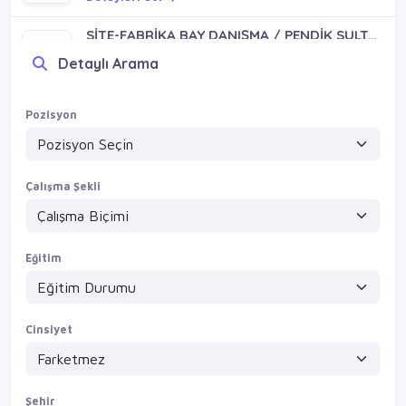
SİTE-FABRİKA BAY DANIŞMA / PENDİK SULTANBEYLİ SANCAKTEPE KURTKÖY SAMANDIRA YENİDOĞAN
VİZYONVİP GROUP
Detaylı Arama
Detayları Gör
4 gece 2 izin bay güvenlik / pendik sultanbeyli
Pozisyon
VİZYONVİP GROUP
Detayları Gör
Çalışma Şekli
Eğitim
Cinsiyet
Şehir