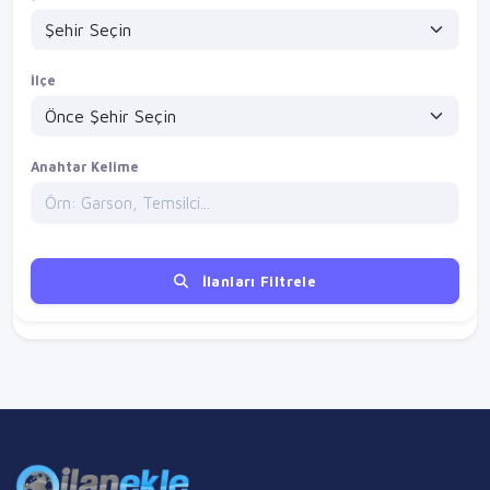
İlçe
Anahtar Kelime
İlanları Filtrele