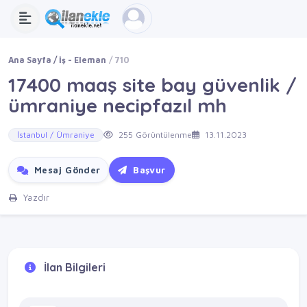
Ana Sayfa
İş - Eleman
710
17400 maaş site bay güvenlik /
ümraniye necipfazıl mh
İstanbul / Ümraniye
255 Görüntülenme
13.11.2023
Mesaj Gönder
Başvur
Yazdır
İlan Bilgileri