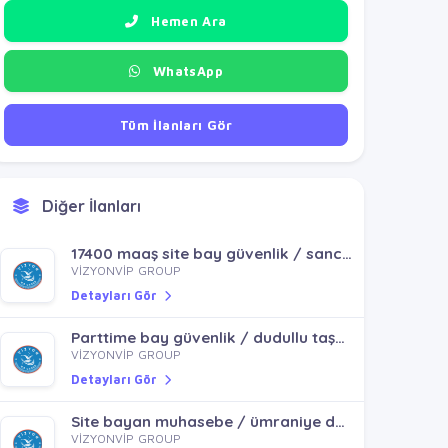
Hemen Ara
WhatsApp
Tüm İlanları Gör
Diğer İlanları
17400 maaş site bay güvenlik / sancaktepe emek mh
VİZYONVİP GROUP
Detayları Gör
Parttime bay güvenlik / dudullu taşdelen kayışdağı ferhatpaşa
VİZYONVİP GROUP
Detayları Gör
Site bayan muhasebe / ümraniye dudullu
VİZYONVİP GROUP