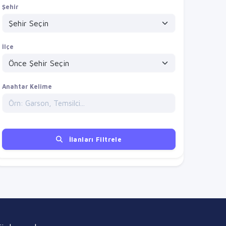
Şehir
İlçe
Anahtar Kelime
İlanları Filtrele