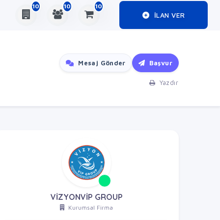
10
10
10
ILAN VER
Mesaj Gönder
Başvur
Yazdır
VİZYONVİP GROUP
Kurumsal Firma