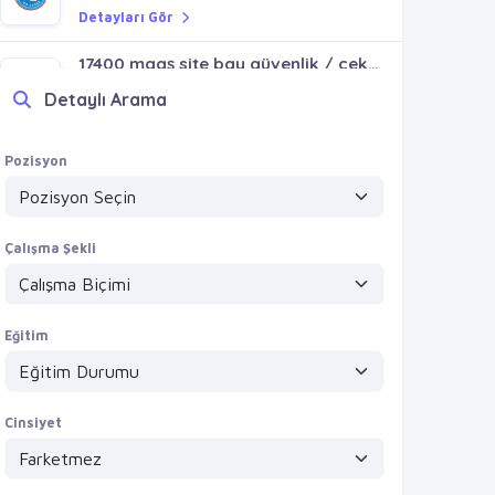
Detayları Gör
17400 maaş site bay güvenlik / çekmeköy alemdağ taşdelen
VİZYONVİP GROUP
Detaylı Arama
Detayları Gör
14000+ymk sabit gece fabrika bay danışma / sultanbeyli akşemşettin mh
Pozisyon
VİZYONVİP GROUP
Detayları Gör
Çalışma Şekli
Eğitim
Cinsiyet