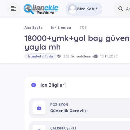
Bize Katıl!
Ana Sayfa
İş - Eleman
708
18000+ymk+yol bay güvenlik
yayla mh
İstanbul / Tuzla
333 Görüntülenme
13.11.2023
İlan Bilgileri
POZİSYON
Güvenlik Görevlisi
ÇALIŞMA ŞEKLİ