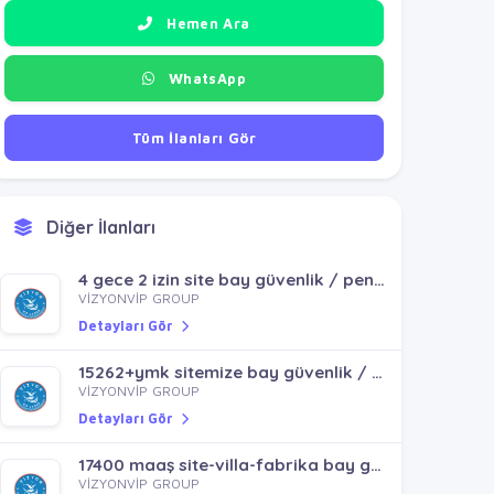
Hemen Ara
WhatsApp
Tüm İlanları Gör
Diğer İlanları
4 gece 2 izin site bay güvenlik / pendik sultanbeyli kurtköy
VİZYONVİP GROUP
Detayları Gör
15262+ymk sitemize bay güvenlik / ataşehir batıataşehir
VİZYONVİP GROUP
Detayları Gör
17400 maaş site-villa-fabrika bay güvenlik / ataşehir içerenköy ferhatpaşa kayışdağı içerenköy küçükbakkalköy
VİZYONVİP GROUP