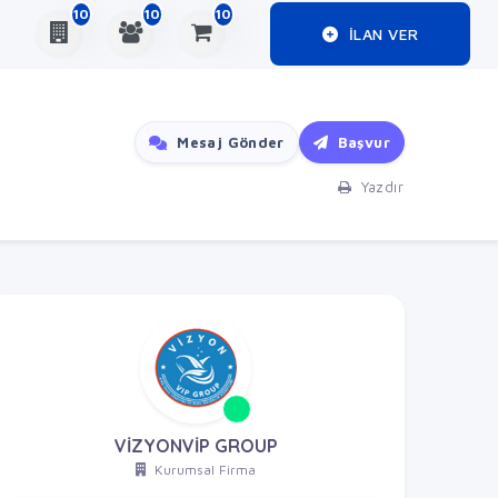
10
10
10
ILAN VER
Mesaj Gönder
Başvur
Yazdır
VİZYONVİP GROUP
Kurumsal Firma