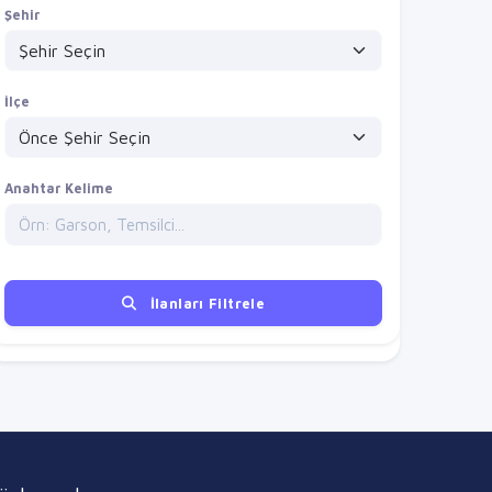
Şehir
İlçe
Anahtar Kelime
İlanları Filtrele