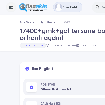
Bize Katıl!
Ana Sayfa
İş - Eleman
649
17400+ymk+yol tersane bay
orhanlı aydınlı
İstanbul / Tuzla
169 Görüntülenme
13.10.2023
İlan Bilgileri
POZİSYON
Güvenlik Görevlisi
ÇALIŞMA ŞEKLİ