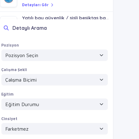
Detayları Gör
Yatılı bay güvenlik / şişli beşiktaş bağcılar bakırköy sultangazi gaziosmanpaşa
VİZYONVİP GROUP
Detaylı Arama
Detayları Gör
16000+YMK+YOL SİTE BAY MEKANİK TEKNİK / SANCAKTEPE SAMANDIRA SARIGAZİ TAŞDELEN YENİDOĞAN
Pozisyon
VİZYONVİP GROUP
Detayları Gör
Çalışma Şekli
Eğitim
Cinsiyet