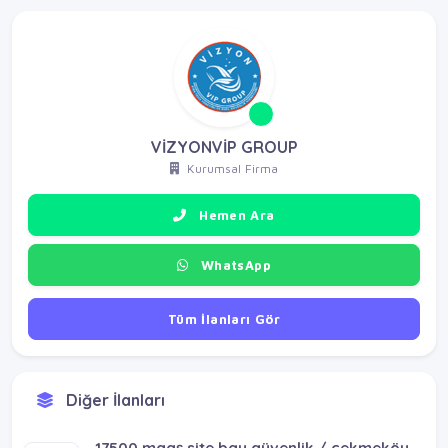
VİZYONVİP GROUP
Kurumsal Firma
Hemen Ara
WhatsApp
Tüm İlanları Gör
Diğer İlanları
17000 maaş site-villa bay güvenlik / pendik sultanbeyli