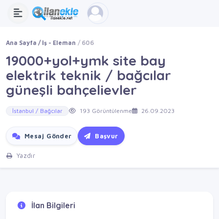
Ana Sayfa
İş - Eleman
606
19000+yol+ymk site bay
elektrik teknik / bağcılar
güneşli bahçelievler
İstanbul / Bağcılar
193 Görüntülenme
26.09.2023
Mesaj Gönder
Başvur
Yazdır
İlan Bilgileri