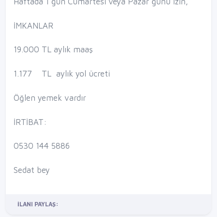
Haftada 1 gün Cumartesi veya Pazar günü izin,
İMKANLAR
19.000 TL aylık maaş
1.177 TL aylık yol ücreti
Öğlen yemek vardır
İRTİBAT:
0530 144 5886
Sedat bey
İLANI PAYLAŞ: