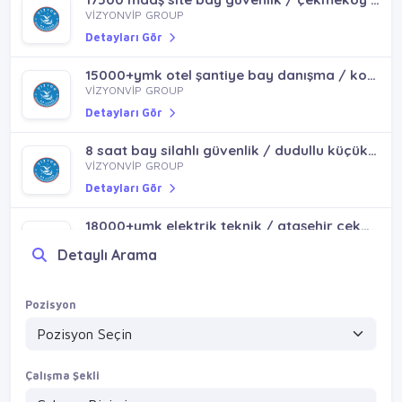
VİZYONVİP GROUP
17500 maaş site bay güvenlik / çekmeköy mimarsinan mh
Detayları Gör
VİZYONVİP GROUP
Detayları Gör
15000+ymk otel şantiye bay danışma / kocaeli gebze dilovası
VİZYONVİP GROUP
Detayları Gör
8 saat bay silahlı güvenlik / dudullu küçükbakkalköy içerennköy kayışdağı
VİZYONVİP GROUP
Detayları Gör
18000+ymk elektrik teknik / ataşehir çekmeköy ümraniye sancaktepe emek mh
Detaylı Arama
VİZYONVİP GROUP
Detayları Gör
Pozisyon
17000 maaş site-villa bay güvenlik / pendik sultanbeyli
VİZYONVİP GROUP
Detayları Gör
Çalışma Şekli