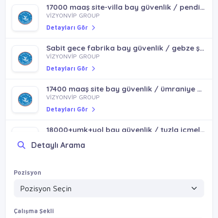
17000 maaş site-villa bay güvenlik / pendik sultanbeyli
VİZYONVİP GROUP
Detayları Gör
Sabit gece fabrika bay güvenlik / gebze şekerpınar çayırova
VİZYONVİP GROUP
Detayları Gör
17400 maaş site bay güvenlik / ümraniye dudullu
VİZYONVİP GROUP
Detayları Gör
18000+ymk+yol bay güvenlik / tuzla içmeler orhanlı aydınlı
VİZYONVİP GROUP
Detaylı Arama
Detayları Gör
Parttime bay güvenlik / sancaktepe ümraniye çekmeköy ataşehir
Pozisyon
VİZYONVİP GROUP
Detayları Gör
Çalışma Şekli