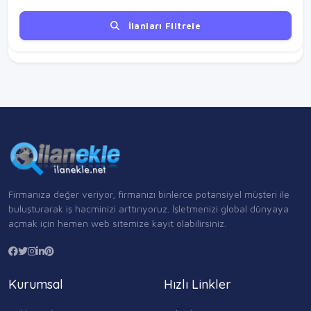
İlanları Filtrele
Firmanıza değer veriyor, firmanızı binlerce potansiyel müşteri ile
buluşturarak iş hacminizi arttırıyoruz. İşletmenizi global dünyaya
açmak için hemen web sitemize kayıt olabilirsiniz.
Kurumsal
Hızlı Linkler