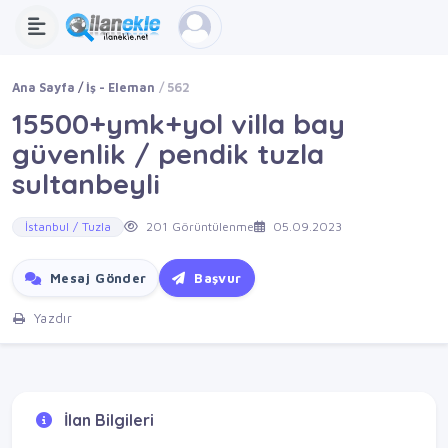
Ana Sayfa
İş - Eleman
562
15500+ymk+yol villa bay
güvenlik / pendik tuzla
sultanbeyli
İstanbul / Tuzla
201 Görüntülenme
05.09.2023
Mesaj Gönder
Başvur
Yazdır
İlan Bilgileri