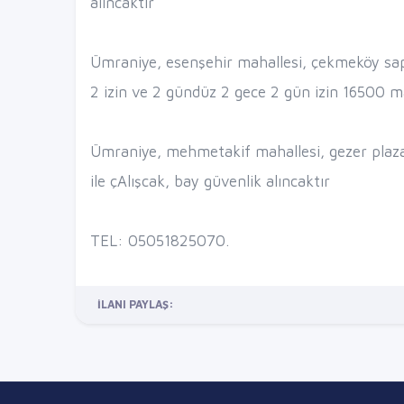
alıncaktır
Ümraniye, esenşehir mahallesi, çekmeköy sap
2 izin ve 2 gündüz 2 gece 2 gün izin 16500 maa
Ümraniye, mehmetakif mahallesi, gezer plaza
ile çAlışcak, bay güvenlik alıncaktır
TEL: 05051825070.
İLANI PAYLAŞ: