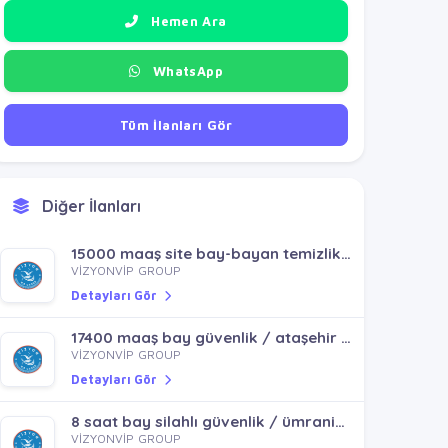
Hemen Ara
WhatsApp
Tüm İlanları Gör
Diğer İlanları
15000 maaş site bay-bayan temizlik / pendik sultanbeyli
VİZYONVİP GROUP
Detayları Gör
17400 maaş bay güvenlik / ataşehir içerenköy ferhatpaşa kayışdağı içerenköy küçükbakkalköy
VİZYONVİP GROUP
Detayları Gör
8 saat bay silahlı güvenlik / ümraniye çekmeköy ataşehir sancaktepe
VİZYONVİP GROUP