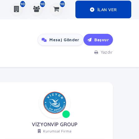
10
10
10
ILAN VER
Mesaj Gönder
Başvur
Yazdır
VİZYONVİP GROUP
Kurumsal Firma