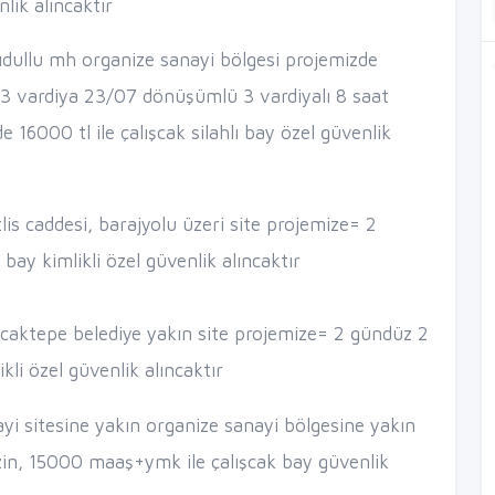
lik alıncaktır
ıdullu mh organize sanayi bölgesi projemizde
- 3 vardiya 23/07 dönüşümlü 3 vardiyalı 8 saat
 16000 tl ile çalışcak silahlı bay özel güvenlik
is caddesi, barajyolu üzeri site projemize= 2
bay kimlikli özel güvenlik alıncaktır
aktepe belediye yakın site projemize= 2 gündüz 2
kli özel güvenlik alıncaktır
yi sitesine yakın organize sanayi bölgesine yakın
izin, 15000 maaş+ymk ile çalışcak bay güvenlik