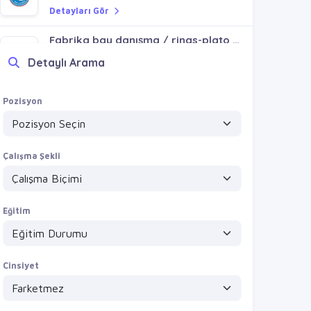
Detayları Gör
Fabrika bay danışma / rings-plato avm sultanbeyli gölet
VİZYONVİP GROUP
Detaylı Arama
Detayları Gör
15500+ymk site bay güvenlik / kartal atalar cevizli
Pozisyon
VİZYONVİP GROUP
Detayları Gör
Çalışma Şekli
Eğitim
Cinsiyet