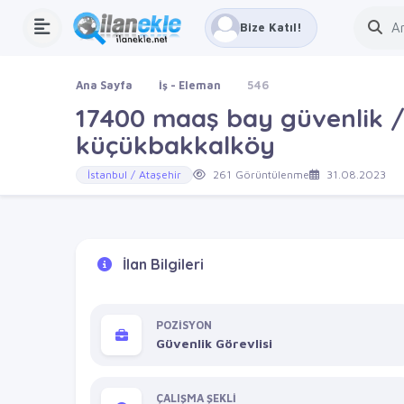
Bize Katıl!
Ana Sayfa
İş - Eleman
546
17400 maaş bay güvenlik /
küçükbakkalköy
İstanbul / Ataşehir
261 Görüntülenme
31.08.2023
İlan Bilgileri
POZİSYON
Güvenlik Görevlisi
ÇALIŞMA ŞEKLİ