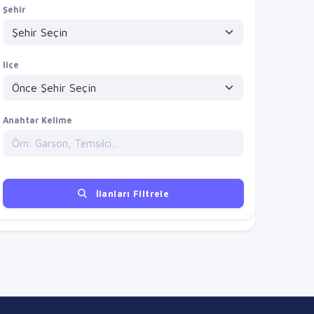
Şehir
İlçe
Anahtar Kelime
İlanları Filtrele