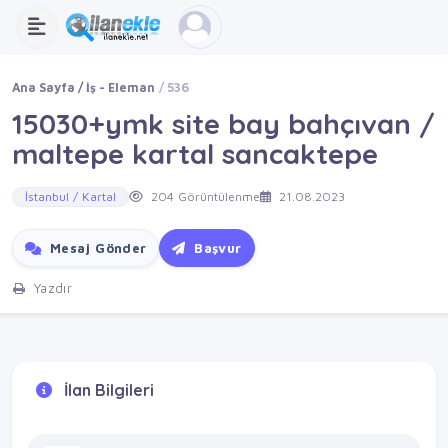
Ana Sayfa
İş - Eleman
536
15030+ymk site bay bahçıvan /
maltepe kartal sancaktepe
İstanbul / Kartal
204 Görüntülenme
21.08.2023
Mesaj Gönder
Başvur
Yazdır
İlan Bilgileri