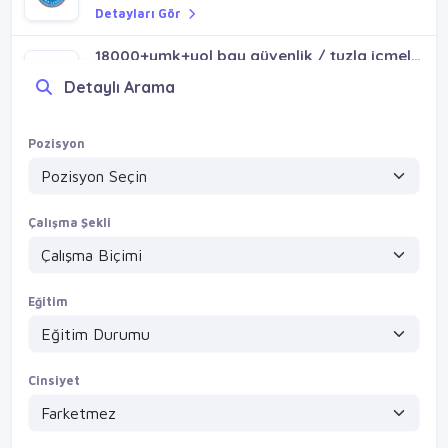
Detayları Gör
18000+ymk+yol bay güvenlik / tuzla içmeler orhanlı aydınlı aydıntepe mh
VİZYONVİP GROUP
Detaylı Arama
Detayları Gör
Fabrika bay danışma / rings-plato avm sultanbeyli gölet
Pozisyon
VİZYONVİP GROUP
Detayları Gör
Çalışma Şekli
Eğitim
Cinsiyet