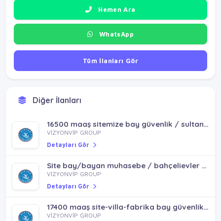
Hemen Ara
WhatsApp
Tüm İlanları Gör
Diğer İlanları
16500 maaş sitemize bay güvenlik / sultanbeyli pendik yenişehir mh
VİZYONVİP GROUP
Detayları Gör
Site bay/bayan muhasebe / bahçelievler bağcılar güneşli
VİZYONVİP GROUP
Detayları Gör
17400 maaş site-villa-fabrika bay güvenlik / çekmeköy taşdelen alemdağ
VİZYONVİP GROUP