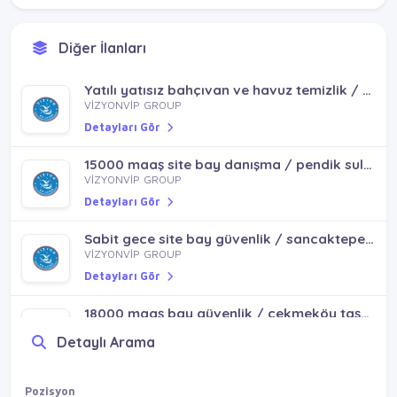
Diğer İlanları
4 gece 2 izin site bay güvenlik / pendik sultanbeyli kurtköy
VİZYONVİP GROUP
Yatılı yatısız bahçıvan ve havuz temizlik / pendik sultanbeyli
Detayları Gör
VİZYONVİP GROUP
Detayları Gör
15000 maaş site bay danışma / pendik sultanbeyli
VİZYONVİP GROUP
Detayları Gör
Sabit gece site bay güvenlik / sancaktepe abdurrahmangazi mh
VİZYONVİP GROUP
Detayları Gör
18000 maaş bay güvenlik / çekmeköy taşdelen alemdağ
Detaylı Arama
VİZYONVİP GROUP
Detayları Gör
Pozisyon