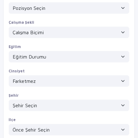
4 gece 2 izin site bay güvenlik / pendik sultanbeyli kurtköy
VİZYONVİP GROUP
Detayları Gör
Çalışma Şekli
Eğitim
Cinsiyet
Şehir
İlçe