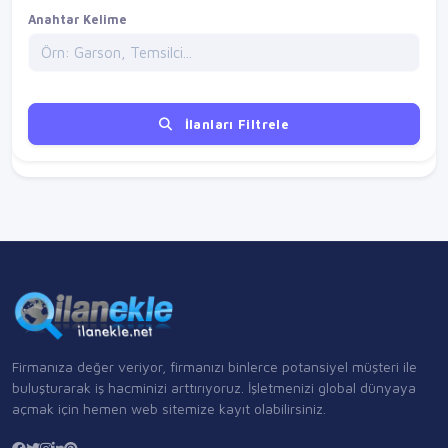
Anahtar Kelime
İlanları Filtrele
Firmanıza değer veriyor, firmanızı binlerce potansiyel müşteri ile
buluşturarak iş hacminizi arttırıyoruz. İşletmenizi global dünyaya
açmak için hemen web sitemize kayıt olabilirsiniz.