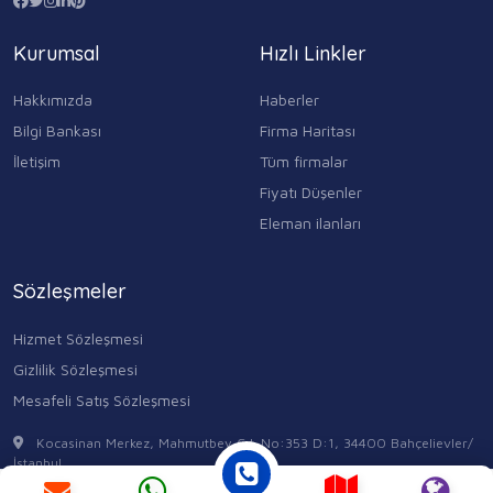
Kurumsal
Hızlı Linkler
Hakkımızda
Haberler
Bilgi Bankası
Firma Haritası
İletişim
Tüm firmalar
Fiyatı Düşenler
Eleman ilanları
Sözleşmeler
Hizmet Sözleşmesi
Gizlilik Sözleşmesi
Mesafeli Satış Sözleşmesi
Kocasinan Merkez, Mahmutbey Cd. No:353 D:1, 34400 Bahçelievler/
İstanbul
0543 315 17 84