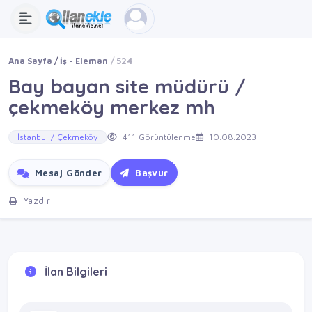
Ana Sayfa
İş - Eleman
524
Bay bayan site müdürü /
çekmeköy merkez mh
İstanbul / Çekmeköy
411 Görüntülenme
10.08.2023
Mesaj Gönder
Başvur
Yazdır
İlan Bilgileri