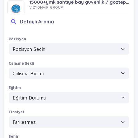
15000+ymk şantiye bay güvenlik / göztepe bostancı kozyatağı koşuyolu
VİZYONVİP GROUP
Detaylı Arama
Detayları Gör
Yatılı bay güvenlik / esenyurt beylikdüzü avcılar silivri büyükçekmece küçükçekmece
Pozisyon
VİZYONVİP GROUP
Detayları Gör
Çalışma Şekli
Eğitim
Cinsiyet
Şehir