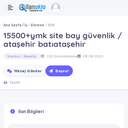
Ana Sayfa
İş - Eleman
506
15500+ymk site bay güvenlik /
ataşehir batıataşehir
İstanbul / Ataşehir
233 Görüntülenme
08.08.2023
Mesaj Gönder
Başvur
Yazdır
İlan Bilgileri