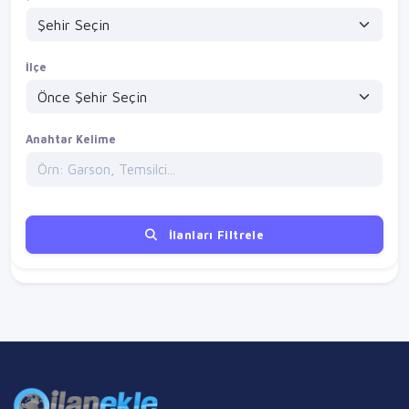
İlçe
Anahtar Kelime
İlanları Filtrele