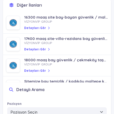
Diğer İlanları
15000+ymk şantiye bay güvenlik / kartal maltepe küçükyalı cevizli atalar bostancı
VİZYONVİP GROUP
16300 maaş site bay-bayan güvenlik / maltepe kartal yenisoğanlık mh
Detayları Gör
VİZYONVİP GROUP
Detayları Gör
17400 maaş site-villa-rezidans bay güvenlik / üsküdar ünalan bağlarbaşı altunizade
VİZYONVİP GROUP
Detayları Gör
18000 maaş bay güvenlik / çekmeköy taşdelen alemdağ
VİZYONVİP GROUP
Detayları Gör
Sitemize bay temizlik / kadıköy maltepe kartal göztepe bostancı erenköy
Detaylı Arama
VİZYONVİP GROUP
Detayları Gör
Pozisyon
15000+ymk şantiye bay güvenlik / kartal maltepe küçükyalı cevizli atalar bostancı
VİZYONVİP GROUP