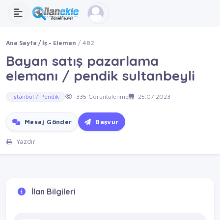
Ana Sayfa
İş - Eleman
482
Bayan satış pazarlama
elemanı / pendik sultanbeyli
İstanbul / Pendik
335 Görüntülenme
25.07.2023
Mesaj Gönder
Başvur
Yazdır
İlan Bilgileri