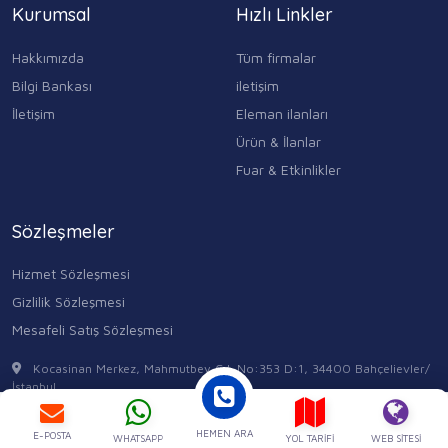
Kurumsal
Hızlı Linkler
Hakkımızda
Tüm firmalar
Bilgi Bankası
iletişim
İletişim
Eleman ilanları
Ürün & İlanlar
Fuar & Etkinlikler
Sözleşmeler
Hizmet Sözleşmesi
Gizlilik Sözleşmesi
Mesafeli Satış Sözleşmesi
Kocasinan Merkez, Mahmutbey Cd. No:353 D:1, 34400 Bahçelievler/
İstanbul
0543 315 17 84
Ara
WhatsApp
HEMEN ARA
E-POSTA
WHATSAPP
YOL TARIFI
WEB SITESI