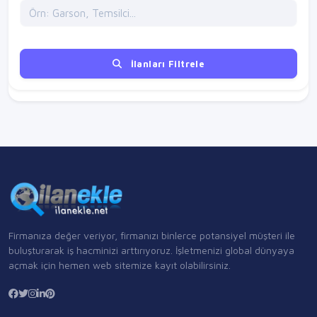
İlanları Filtrele
Firmanıza değer veriyor, firmanızı binlerce potansiyel müşteri ile
buluşturarak iş hacminizi arttırıyoruz. İşletmenizi global dünyaya
açmak için hemen web sitemize kayıt olabilirsiniz.