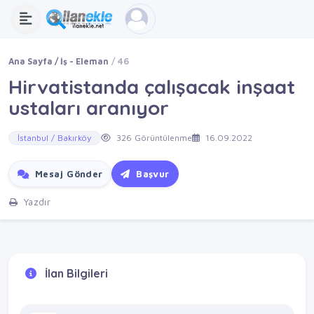
Ana Sayfa
İş - Eleman
46
Hirvatistanda çalışacak inşaat
ustaları aranıyor
İstanbul / Bakırköy
326 Görüntülenme
16.09.2022
Mesaj Gönder
Başvur
Yazdır
İlan Bilgileri