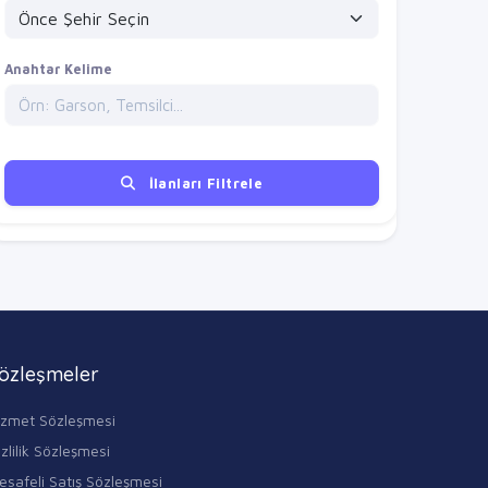
Anahtar Kelime
İlanları Filtrele
özleşmeler
izmet Sözleşmesi
zlilik Sözleşmesi
esafeli Satış Sözleşmesi