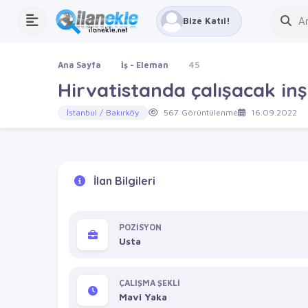
Bize Katıl!
Ana Sayfa
İş - Eleman
45
Hirvatistanda çalışacak inş
İstanbul / Bakırköy
567 Görüntülenme
16.09.2022
İlan Bilgileri
POZİSYON
Usta
ÇALIŞMA ŞEKLİ
Mavi Yaka