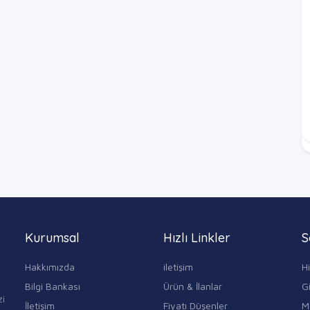
Kurumsal
Hızlı Linkler
S
Hakkımızda
iletişim
H
Bilgi Bankası
Ürün & İlanlar
Gi
zi
İletişim
Fiyatı Düşenler
M