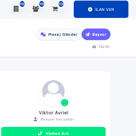
10
10
10
ILAN VER
Mesaj Gönder
Başvur
Yazdır
Viktor Avriel
Bireysel İlan Sahibi
Hemen Ara