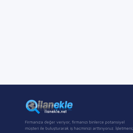
Firmanıza değer veriyor, firmanızı binlerce potansiyel
müşteri ile buluşturarak iş hacminizi arttırıyoruz. İşletmeni