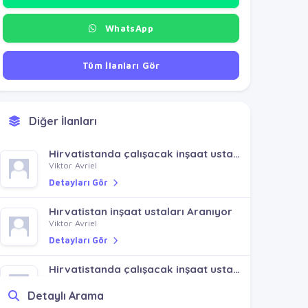
WhatsApp
Tüm İlanları Gör
Diğer İlanları
Hirvatistanda çalışacak inşaat ustaları aranıyor
Viktor Avriel
Detayları Gör
Hırvatistan inşaat ustaları Aranıyor
Viktor Avriel
Detayları Gör
Hirvatistanda çalışacak inşaat ustaları aranıyor
Viktor Avriel
Detaylı Arama
Detayları Gör