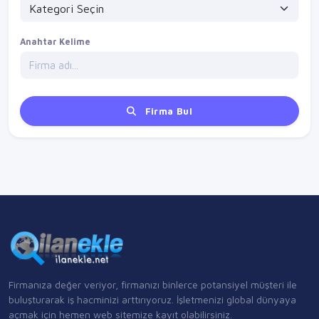
Anahtar Kelime
Firma Bul
Firmanıza değer veriyor, firmanızı binlerce potansiyel müşteri ile
buluşturarak iş hacminizi arttırıyoruz. İşletmenizi global dünyaya
açmak için hemen web sitemize kayıt olabilirsiniz.