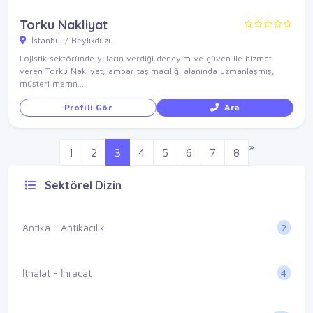
Torku Nakliyat
İstanbul / Beylikdüzü
Lojistik sektöründe yılların verdiği deneyim ve güven ile hizmet
veren Torku Nakliyat, ambar taşımacılığı alanında uzmanlaşmış,
müşteri memn...
Profili Gör
Ara
»
1
2
3
4
5
6
7
8
Sektörel Dizin
2
Antika - Antikacılık
4
İthalat - İhracat