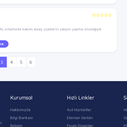
 ofis ortamında bakımı kolay çiçeklerin satışını yapma önceliğiyle
.
ra
3
4
5
6
Kurumsal
Hızlı Linkler
S
Hakkımızda
Acil Hizmetler
H
Bilgi Bankası
Eleman ilanları
Gi
zi
İletişim
Fiyatı Düşenler
M