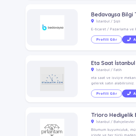
Bedavaysa Bilgi T
İstanbul / Şişli
E-ticaret / Pazarlama ve 
Profili Gör
A
Eta Saat İstanbu
İstanbul / Fatih
eta saat ve isviçre mekani
gelerek satın alabilirsiniz
Profili Gör
A
Trioro Hediyelik 
İstanbul / Bahçelievler
Bilumum kuyumculuk, mücev
içinde ve her türlü madend