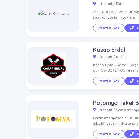
İstanbul / Fatih
Saat Kordonu ve Saat Kay
saat kordonları stoklarımı
Profili Gör
A
Kasap Erdal
İstanbul / Kartal
Kasap Erdal, Kartal, Soğanl
gün 08:30-21:00 arası si
Profili Gör
A
Potomya Tekel B
İstanbul / Gaziosmanp
Gaziosmanpaşanın En Hızl
alkollü içecek ihtiyacını
Profili Gör
A