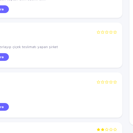
ra
zırlayıp çiçek teslimatı yapan şirket
ra
ra