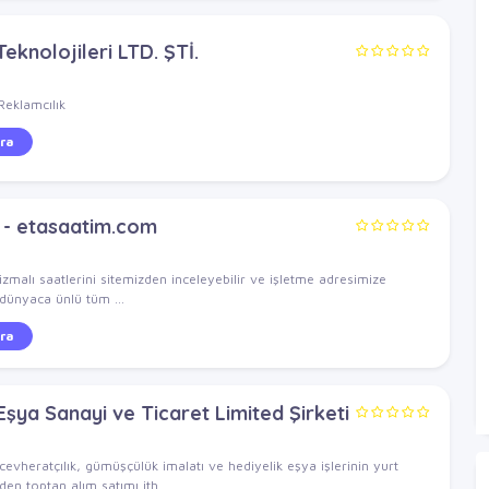
eknolojileri LTD. ŞTİ.
Reklamcılık
ra
l - etasaatim.com
zmalı saatlerini sitemizden inceleyebilir ve işletme adresimize
. dünyaca ünlü tüm ...
ra
Eşya Sanayi ve Ticaret Limited Şirketi
heratçılık, gümüşçülük imalatı ve hediyelik eşya işlerinin yurt
en toptan alım satımı ith...