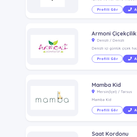
Profili Gör
A
Armoni Çiçekçilik
Denizli / Denizli
Denizli içi günlük çiçek ha
Profili Gör
A
Mamba Kid
Mersin(İçel) / Tarsus
Mamba Kid
Profili Gör
A
Saat Kordonu