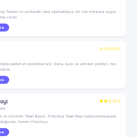
ışı Toptan ve perkande satış yapmaktayız, bir çok markaya uygun
zda vardır
ra
ıkta kaliteli et seçenekleriyle. Dana, kuzu ve antrikot çeşitleri, her
zlerle.
ra
ayi
aşa
ı ve Güvenilir Tekel Bayisi: Potomya Tekel Bayi Gaziosmanpaşada
z olduğunda, hemen Potomya...
ra