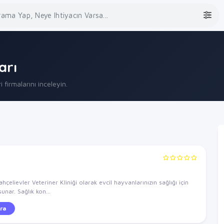
arı
 firmalarını inceleyin.
hçelievler Veteriner Kliniği olarak evcil hayvanlarınızın sağlığı için
unar. Sağlık kon...
ra