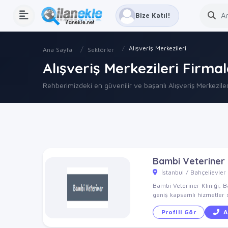
Bize Katıl!
Alışveriş Merkezileri
Ana Sayfa
Sektörler
Alışveriş Merkezileri Firmal
Rehberimizdeki en güvenilir ve başarılı Alışveriş Merkezileri
Bambi Veteriner
İstanbul / Bahçelievler
Bambi Veteriner Kliniği, Ba
geniş kapsamlı hizmetler s
Profili Gör
A