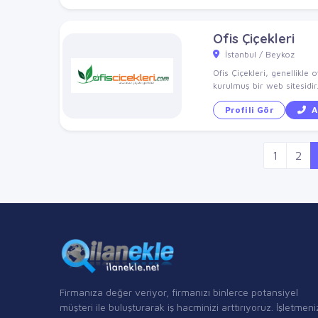
Ofis Çiçekleri
İstanbul / Beykoz
Ofis Çiçekleri, genellikle
kurulmuş bir web sitesidir
Profili Gör
A
1
2
Firmanıza değer veriyor, firmanızı binlerce potansiyel
müşteri ile buluşturarak iş hacminizi arttırıyoruz. İşletmeni