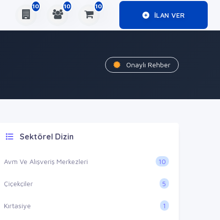
10
10
10
ILAN VER
Onaylı Rehber
Sektörel Dizin
10
Avm Ve Alışveriş Merkezleri
5
Çiçekçiler
1
Kırtasiye