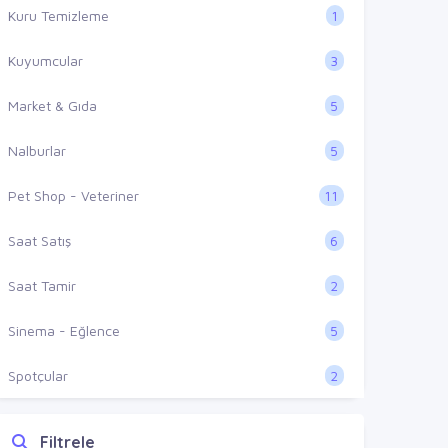
1
Kuru Temizleme
3
Kuyumcular
5
Market & Gıda
5
Nalburlar
11
Pet Shop - Veteriner
6
Saat Satış
2
Saat Tamir
5
Sinema - Eğlence
2
Spotçular
Filtrele