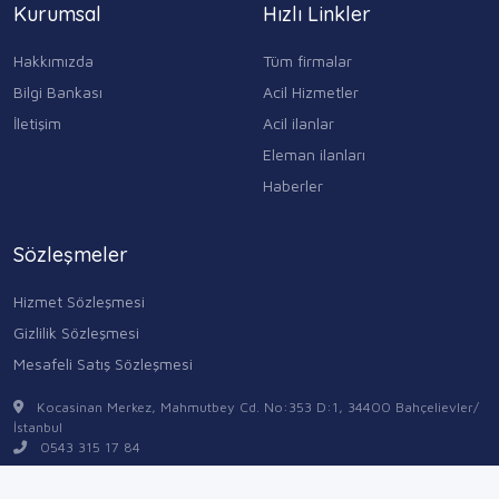
Kurumsal
Hızlı Linkler
Hakkımızda
Tüm firmalar
Bilgi Bankası
Acil Hizmetler
İletişim
Acil ilanlar
Eleman ilanları
Haberler
Sözleşmeler
Hizmet Sözleşmesi
Gizlilik Sözleşmesi
Mesafeli Satış Sözleşmesi
Kocasinan Merkez, Mahmutbey Cd. No:353 D:1, 34400 Bahçelievler/
İstanbul
0543 315 17 84