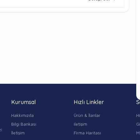
Kurumsal
Hızlı Linkler
S
Hakkımızda
Ürün & İlanlar
H
Bilgi Bankası
iletişim
Gi
zi
İletişim
Firma Haritası
M