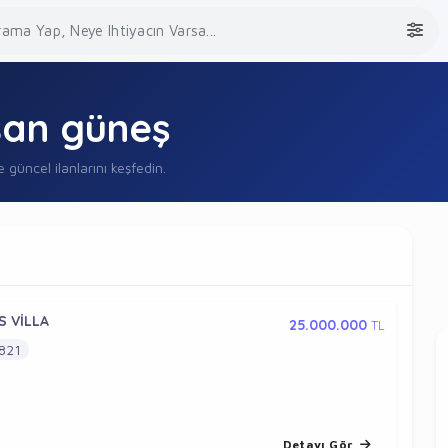
san güneş
e güncel ilanlarını keşfedin.
S VİLLA
25.000.000
TL
821
Detayı Gör