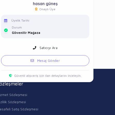
hasan güneş
Onaylı Üye
Üyelik Tarihi
Durum
Güvenilir Mağaza
Satıcıyı Ara
Mesaj Gönder
Güvenli alışveriş için ilan detaylarını inceleyin.
özleşmeler
izmet Sözleşmesi
zlilik Sözleşmesi
esafeli Satış Sözleşmesi