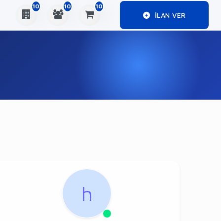
10
10
10
ILAN VER
h