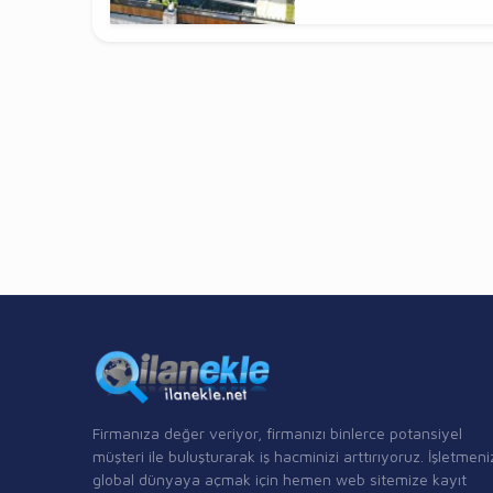
Firmanıza değer veriyor, firmanızı binlerce potansiyel
müşteri ile buluşturarak iş hacminizi arttırıyoruz. İşletmeni
global dünyaya açmak için hemen web sitemize kayıt