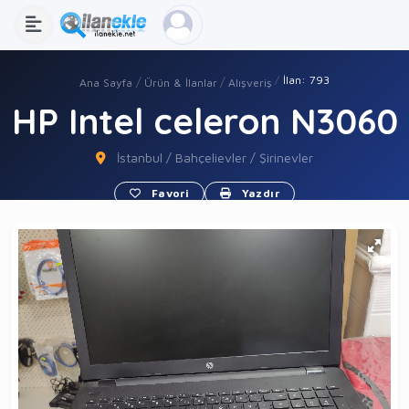
İlan: 793
Ana Sayfa
Ürün & İlanlar
Alışveriş
HP Intel celeron N3060
İstanbul / Bahçelievler / Şirinevler
Favori
Yazdır