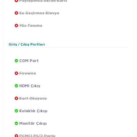
Paylaşımsız Ekran Kartı
Su Geçirmez Klavye
Yüz Tanıma
Giriş / Çıkış Portları
COM Port
Firewire
HDMI Çıkış
Kart Okuyucu
Kulaklık Çıkışı
Monitör Çıkışı
PCMCI PS/2 Portu