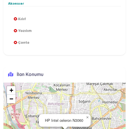
Aksesuar
Kılıf
Yazılım
Çanta
İlan Konumu
+
−
×
HP Intel celeron N3060