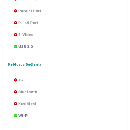
Paralel Port
RJ-45 Port
S-Video
USB 3.0
Kablosuz Bağlantı
3G
Bluetooth
Kızılötesi
Wi-Fi