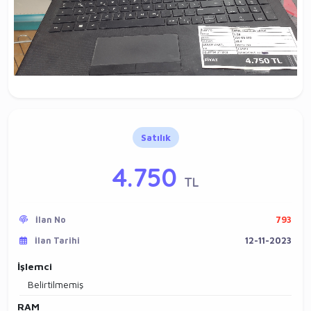
Satılık
4.750
TL
İlan No
793
İlan Tarihi
12-11-2023
İşlemci
Belirtilmemiş
RAM