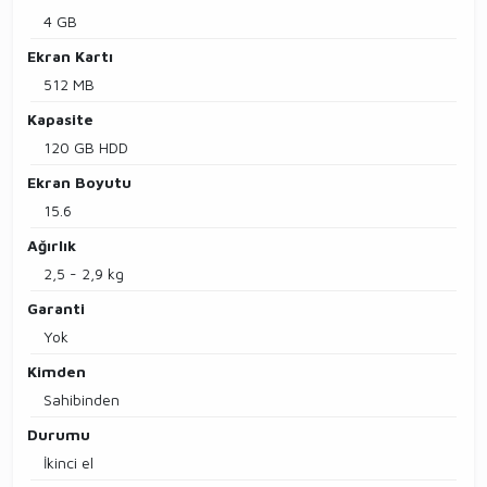
4 GB
Ekran Kartı
512 MB
Kapasite
120 GB HDD
Ekran Boyutu
15.6
Ağırlık
2,5 - 2,9 kg
Garanti
Yok
Kimden
Sahibinden
Durumu
İkinci el