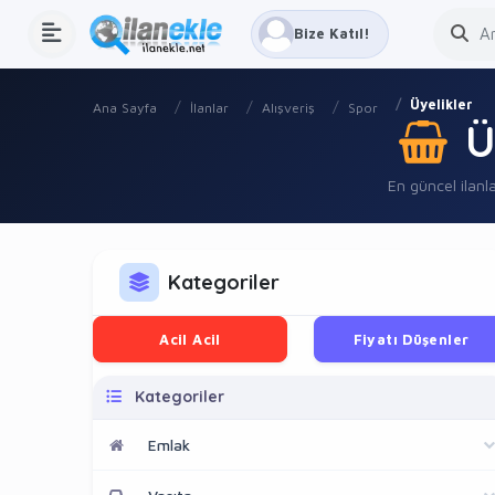
Bize Katıl!
Üyelikler
Ana Sayfa
İlanlar
Alışveriş
Spor
Ü
En güncel ilanla
Kategoriler
Acil Acil
Fiyatı Düşenler
Kategoriler
Emlak