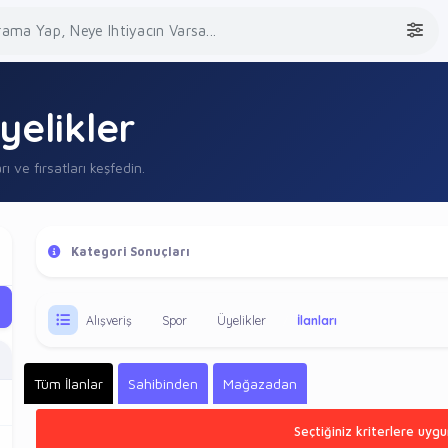
yelikler
rı ve fırsatları keşfedin.
Kategori Sonuçları
Alışveriş
Spor
Üyelikler
İlanları
Tüm İlanlar
Sahibinden
Mağazadan
Seçtiğiniz kriterlere uygu