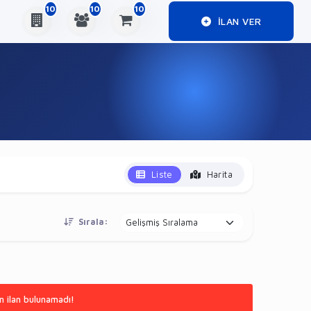
10
10
10
ILAN VER
Liste
Harita
Sırala:
n ilan bulunamadı!