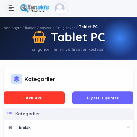
Tablet PC
Ana Sayfa
İlanlar
Alışveriş
Bilgisayar
Tablet PC
En güncel ilanları ve fırsatları keşfedin.
Kategoriler
Acil Acil
Fiyatı Düşenler
Kategoriler
Emlak