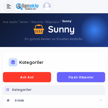
Sunny
Ana Sayfa
İlanlar
Alışveriş
Bilgisayar
Sunny
En güncel ilanları ve fırsatları keşfedin.
Kategoriler
Acil Acil
Fiyatı Düşenler
Kategoriler
Emlak