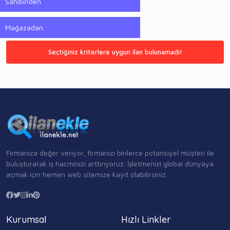
Sahibinden
Mağazadan
Seçtiğiniz kriterlere uygun ilan bulunamadı!
Firmanıza değer veriyor, firmanızı binlerce potansiyel müşteri ile
buluşturarak iş hacminizi arttırıyoruz. İşletmenizi global dünyaya
açmak için hemen web sitemize kayıt olabilirsiniz.
Kurumsal
Hızlı Linkler