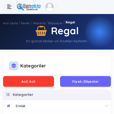
Regal
Ana Sayfa
İlanlar
Alışveriş
Bilgisayar
Regal
En güncel ilanları ve fırsatları keşfedin.
Kategoriler
Acil Acil
Fiyatı Düşenler
Kategoriler
Emlak