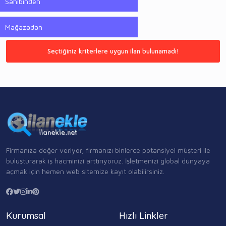
Sahibinden
Mağazadan
Seçtiğiniz kriterlere uygun ilan bulunamadı!
Firmanıza değer veriyor, firmanızı binlerce potansiyel müşteri ile
buluşturarak iş hacminizi arttırıyoruz. İşletmenizi global dünyaya
açmak için hemen web sitemize kayıt olabilirsiniz.
Kurumsal
Hızlı Linkler