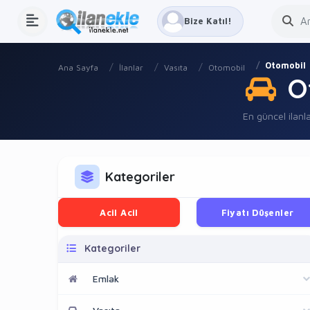
Bize Katıl!
Otomobil
Ana Sayfa
İlanlar
Vasıta
Otomobil
O
En güncel ilanla
Kategoriler
Acil Acil
Fiyatı Düşenler
Kategoriler
Emlak