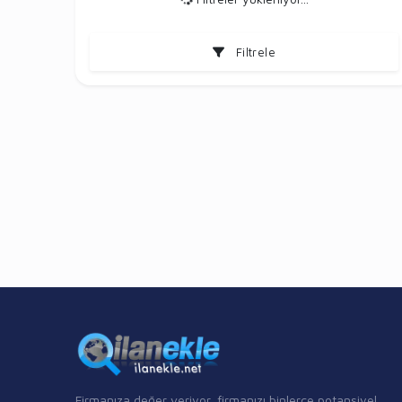
Filtrele
Firmanıza değer veriyor, firmanızı binlerce potansiyel