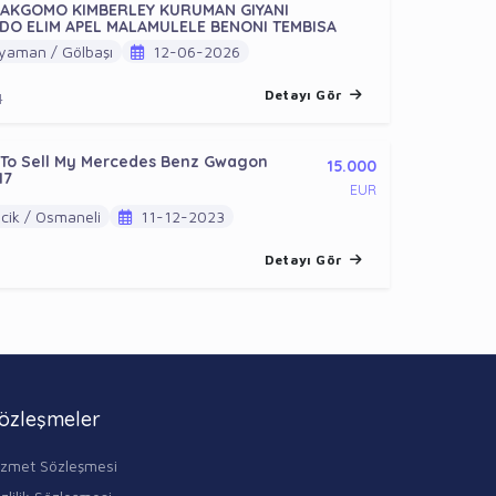
AKGOMO KIMBERLEY KURUMAN GIYANI
O ELIM APEL MALAMULELE BENONI TEMBISA
yaman / Gölbaşı
12-06-2026
Detayı Gör
4
 To Sell My Mercedes Benz Gwagon
15.000
17
EUR
cik / Osmaneli
11-12-2023
Detayı Gör
özleşmeler
izmet Sözleşmesi