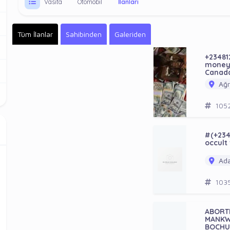
Vasıta
Otomobil
İlanları
Tüm İlanlar
Sahibinden
Galeriden
+23481
money,
Canada,
Ağrı
105
#(+234
occult 
Ada
103
ABORTI
MANKW
BOCHU