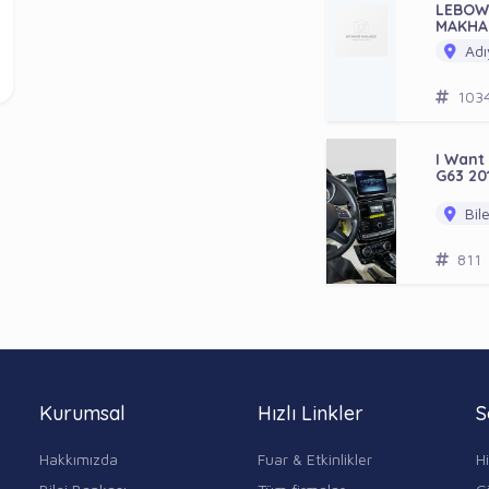
LEBOW
MAKHAD
Adı
103
I Want
G63 20
Bile
811
Kurumsal
Hızlı Linkler
S
Hakkımızda
Fuar & Etkinlikler
H