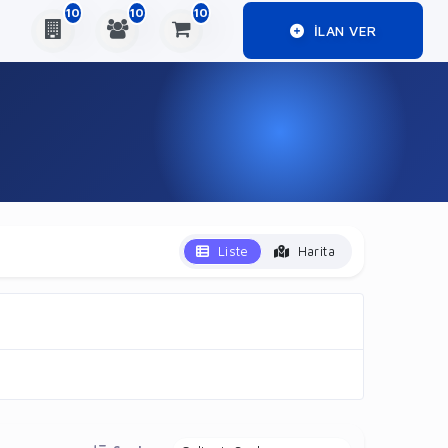
10
10
10
ILAN VER
Liste
Harita