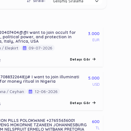
Sırala:
20407404@@I want to join occult for
3.000
 political power, and protection in
EUR
 Italy, Africa, USA
 / Eleşkirt
09-07-2026
Detayı Gör
2
7088322648))# I want to join illuminati
5.000
for money ritual in Nigeria
USD
na / Ceyhan
12-06-2026
Detayı Gör
5
ON PILLS POLOKWANE +27655636001
600
ENG MOKOPANE TZANEEN JOHANNESBURG
TL
M NELSPRUIT ERMELO WITBANK PRETORIA