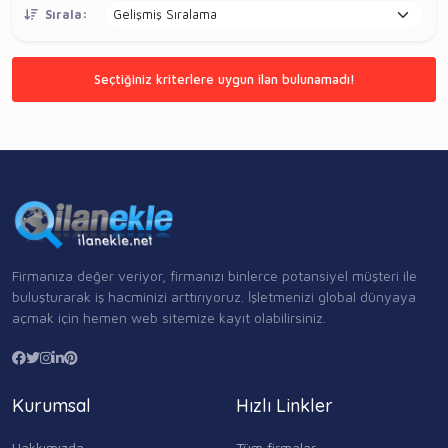
Sırala:
Seçtiğiniz kriterlere uygun ilan bulunamadı!
Firmanıza değer veriyor, firmanızı binlerce potansiyel müşteri ile
buluşturarak iş hacminizi arttırıyoruz. İşletmenizi global dünyaya
açmak için hemen web sitemize kayıt olabilirsiniz.
Kurumsal
Hızlı Linkler
Hakkımızda
Tüm firmalar