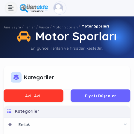
Motor Sporları
Ana Sayfa
İlanlar
Vasıta
Motor Sporları
Motor Sporları
En güncel ilanları ve fırsatları keşfedin.
Kategoriler
Acil Acil
Fiyatı Düşenler
Kategoriler
Emlak