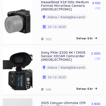
Hasselblad X2d 100c Medium
4.100
Format Mirrorless Camera
USD
(INDOELECTRONIC)
Adana / Aladağ(Karsantı)
23-12-2025
Detayı Gör
950
Sony PXW-Z200 4K 1 CMOS
2.000
Sensor XDCAM Camcorder
USD
(INDOELECTRONIC)
Adana / Aladağ(Karsantı)
23-12-2025
Detayı Gör
949
2025 Canyon Ultimate CFR
2.800