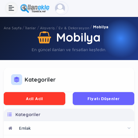
Mobilya
Ana Sayfa
İlanlar
Alışveriş
Ev & Dekorasyon
Mobilya
En güncel ilanları ve fırsatları keşfedin.
Kategoriler
Acil Acil
Fiyatı Düşenler
Kategoriler
Emlak