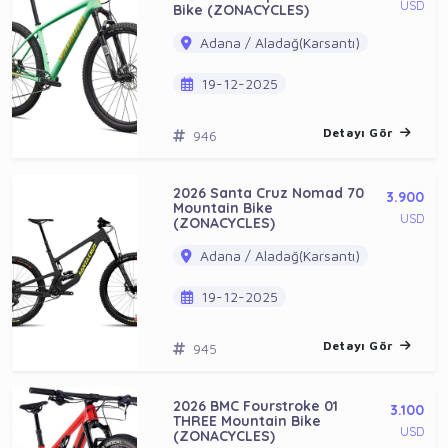
USD
Bike (ZONACYCLES)
Adana / Aladağ(Karsantı)
19-12-2025
Detayı Gör
946
2026 Santa Cruz Nomad 70
3.900
Mountain Bike
USD
(ZONACYCLES)
Adana / Aladağ(Karsantı)
19-12-2025
Detayı Gör
945
2026 BMC Fourstroke 01
3.100
THREE Mountain Bike
USD
(ZONACYCLES)