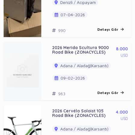
Denizli / Acıpayam
07-04-2026
Detayı Gör
990
2026 Merida Scultura 9000
8.000
Road Bike (ZONACYCLES)
USD
Adana / Aladağ(Karsantı)
09-02-2026
Detayı Gör
963
2026 Cervélo Soloist 105
4.000
Road Bike (ZONACYCLES)
USD
Adana / Aladağ(Karsantı)