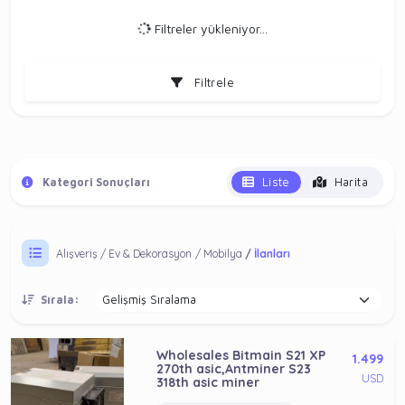
Filtreler yükleniyor...
Filtrele
Liste
Harita
Kategori Sonuçları
Alışveriş
Ev & Dekorasyon
Mobilya
İlanları
Sırala:
Wholesales Bitmain S21 XP
1.499
270th asic,Antminer S23
USD
318th asic miner