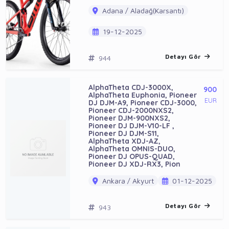
Adana / Aladağ(Karsantı)
19-12-2025
Detayı Gör
944
AlphaTheta CDJ-3000X,
900
AlphaTheta Euphonia, Pioneer
EUR
DJ DJM-A9, Pioneer CDJ-3000,
Pioneer CDJ-2000NXS2,
Pioneer DJM-900NXS2,
Pioneer DJ DJM-V10-LF ,
Pioneer DJ DJM-S11,
AlphaTheta XDJ-AZ,
AlphaTheta OMNIS-DUO,
Pioneer DJ OPUS-QUAD,
Pioneer DJ XDJ-RX3, Pion
Ankara / Akyurt
01-12-2025
Detayı Gör
943