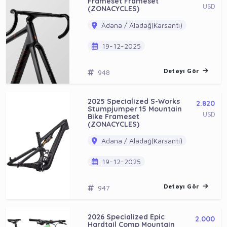
Frameset Frameset
USD
(ZONACYCLES)
Adana / Aladağ(Karsantı)
19-12-2025
Detayı Gör
948
2025 Specialized S-Works
2.820
Stumpjumper 15 Mountain
USD
Bike Frameset
(ZONACYCLES)
Adana / Aladağ(Karsantı)
19-12-2025
Detayı Gör
947
2026 Specialized Epic
2.000
Hardtail Comp Mountain