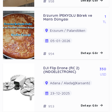
Detayı Gör
958
Erzurum İPEKYOLU Börek ve
1
Mantı Dünyası
TL
Erzurum / Palandöken
05-01-2026
Detayı Gör
954
DJI Flip Drone (RC 2)
350
(INDOELECTRONIC)
USD
Adana / Aladağ(Karsantı)
23-12-2025
Detayı Gör
953