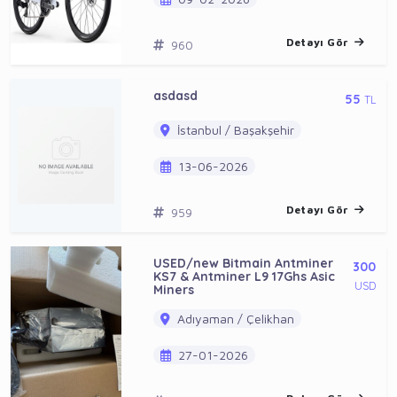
Detayı Gör
960
asdasd
55
TL
İstanbul / Başakşehir
13-06-2026
Detayı Gör
959
USED/new Bitmain Antminer
300
KS7 & Antminer L9 17Ghs Asic
USD
Miners
Adıyaman / Çelikhan
27-01-2026