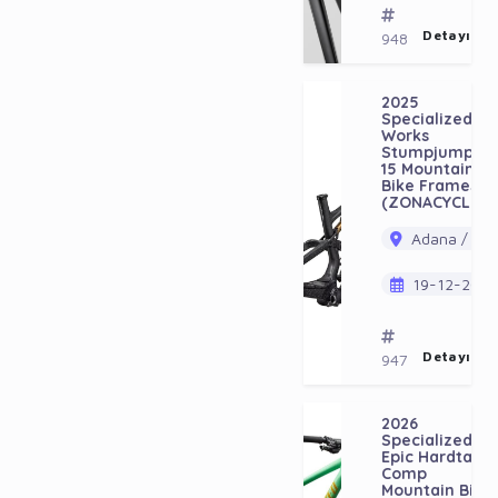
Detayı Gö
948
2025
Specialized S-
Works
Stumpjumper
15 Mountain
Bike Frameset
(ZONACYCLES)
Adana / Ala
19-12-202
Detayı Gö
947
2026
Specialized
Epic Hardtail
Comp
Mountain Bike