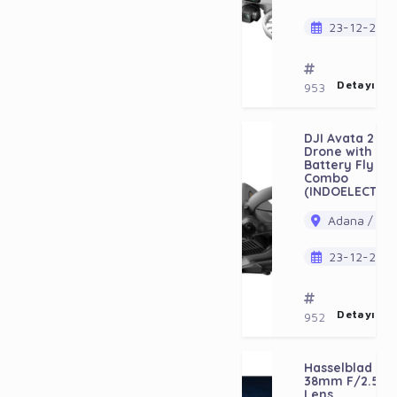
23-12-202
Detayı Gö
953
DJI Avata 2 FP
Drone with 1-
Battery Fly Mo
Combo
(INDOELECTRO
Adana / Ala
23-12-202
Detayı Gö
952
Hasselblad Xc
38mm F/2.5 V
Lens