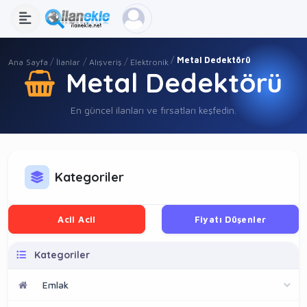
Metal Dedektörü
Ana Sayfa
İlanlar
Alışveriş
Elektronik
Metal Dedektörü
En güncel ilanları ve fırsatları keşfedin.
Kategoriler
Acil Acil
Fiyatı Düşenler
Kategoriler
Emlak