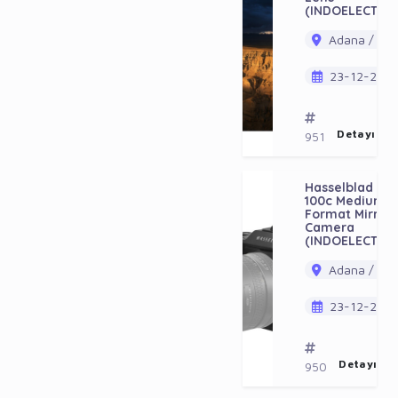
(INDOELECTRO
Adana / Ala
23-12-202
Detayı Gö
951
Hasselblad X2
100c Medium
Format Mirrorl
Camera
(INDOELECTRO
Adana / Ala
23-12-202
Detayı Gö
950