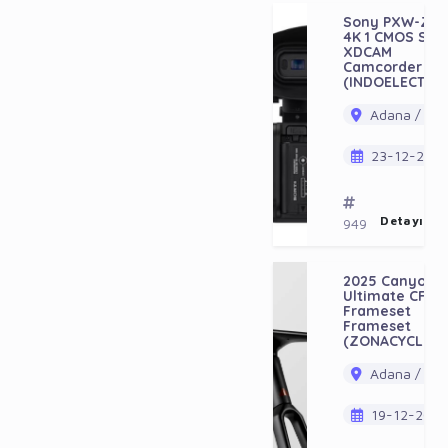
Sony PXW-Z20
4K 1 CMOS Sen
XDCAM
Camcorder
(INDOELECTRO
Adana / Ala
23-12-202
Detayı Gö
949
2025 Canyon
Ultimate CFR
Frameset
Frameset
(ZONACYCLES)
Adana / Ala
19-12-202