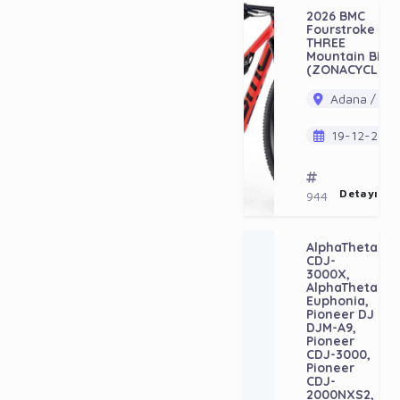
2026 BMC
Fourstroke 01
THREE
Mountain Bike
(ZONACYCLES)
Adana / Ala
19-12-202
Detayı Gö
944
AlphaTheta
9
CDJ-
E
3000X,
AlphaTheta
Euphonia,
Pioneer DJ
DJM-A9,
Pioneer
CDJ-3000,
Pioneer
CDJ-
2000NXS2,