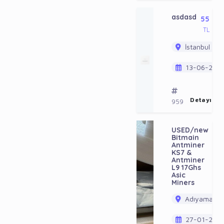
asdasd
55
TL
İstanbul / B
13-06-202
Detayı Gö
959
USED/new
30
Bitmain
US
Antminer
KS7 &
Antminer
L9 17Ghs
Asic
Miners
Adıyaman / 
27-01-202