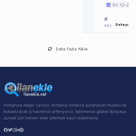
01-12-202
Detayı Gö
942
Daha Fazla Yükle
Firmanıza değer veriyor, firmanızı binlerce potansiyel müşteri ile
buluşturarak iş hacminizi arttırıyoruz. İşletmenizi global dünyaya
açmak için hemen web sitemize kayıt olabilirsiniz.