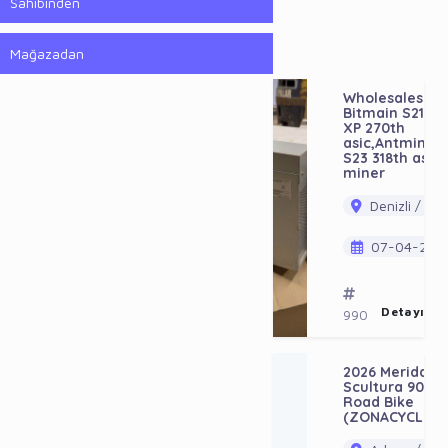
Sahibinden
Mağazadan
Wholesales
Bitmain S21
XP 270th
asic,Antminer
S23 318th asic
miner
Denizli / Ac
07-04-202
Detayı Gö
990
2026 Merida
Scultura 9000
Road Bike
(ZONACYCLES)