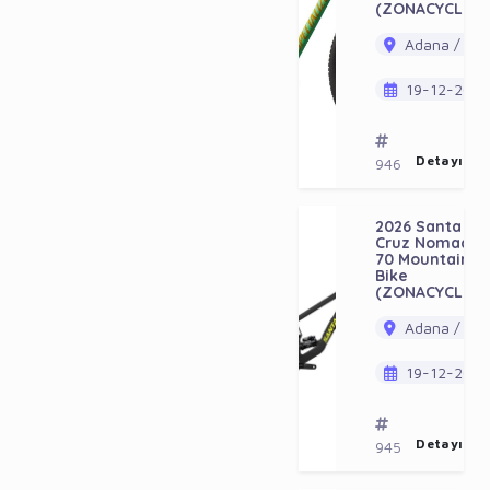
(ZONACYCLES)
Adana / Ala
19-12-202
Detayı Gö
946
2026 Santa
Cruz Nomad
70 Mountain
Bike
(ZONACYCLES)
Adana / Ala
19-12-202
Detayı Gö
945