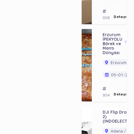
Detayı Gö
958
Erzurum
1
İPEKYOLU
TL
Börek ve
Mantı
Dünyası
Erzurum / P
05-01-202
Detayı Gö
954
DJI Flip Drone
2)
(INDOELECTRO
Adana / Ala