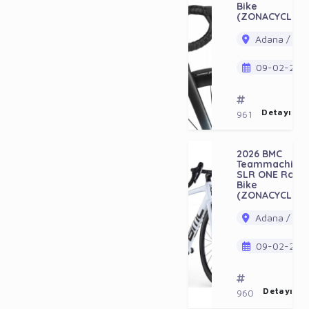
Bike
(ZONACYCLES)
Adana / Ala
09-02-202
Detayı Gö
961
2026 BMC
Teammachine
SLR ONE Road
Bike
(ZONACYCLES)
Adana / Ala
09-02-202
Detayı Gö
960