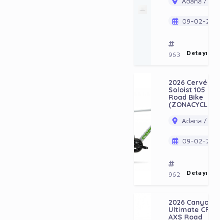
Adana / Ala
09-02-202
Detayı Gö
963
2026 Cervélo
Soloist 105
Road Bike
(ZONACYCLES)
Adana / Ala
09-02-202
Detayı Gö
962
2026 Canyon
Ultimate CFR
AXS Road