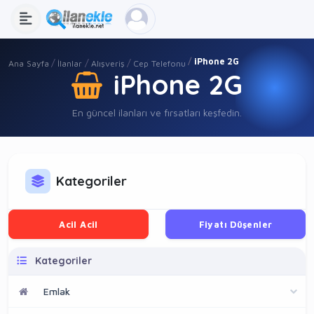
iPhone 2G
Ana Sayfa
İlanlar
Alışveriş
Cep Telefonu
iPhone 2G
En güncel ilanları ve fırsatları keşfedin.
Kategoriler
Acil Acil
Fiyatı Düşenler
Kategoriler
Emlak