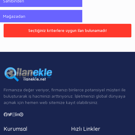
Sahibinden
Mağazadan
Seçtiğiniz kriterlere uygun ilan bulunamadı!
Firmanıza değer veriyor, firmanızı binlerce potansiyel müşteri ile
buluşturarak iş hacminizi arttırıyoruz. İşletmenizi global dünyaya
açmak için hemen web sitemize kayıt olabilirsiniz.
Kurumsal
Hızlı Linkler