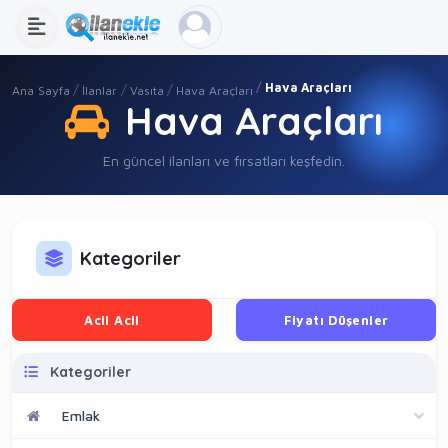
Hava Araçları
Ana Sayfa
İlanlar
Vasıta
Hava Araçları
Hava Araçları
En güncel ilanları ve fırsatları keşfedin.
Kategoriler
Acil Acil
Fiyatı Düşenler
Kategoriler
Emlak