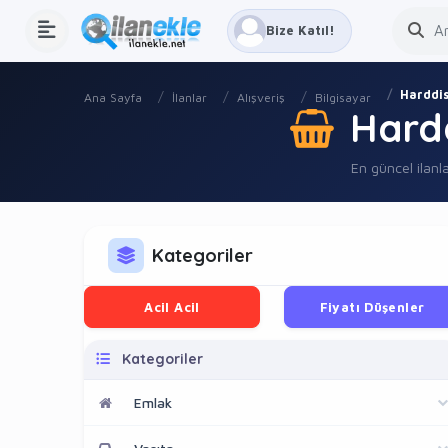
Bize Katıl!
Harddi
Ana Sayfa
İlanlar
Alışveriş
Bilgisayar
Hard
En güncel ilanla
Kategoriler
Acil Acil
Fiyatı Düşenler
Kategoriler
Emlak