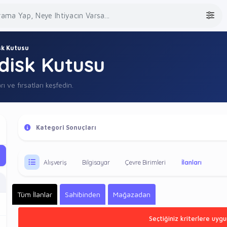
sk Kutusu
disk Kutusu
rı ve fırsatları keşfedin.
Kategori Sonuçları
Alışveriş
Bilgisayar
Çevre Birimleri
İlanları
Tüm İlanlar
Sahibinden
Mağazadan
Seçtiğiniz kriterlere uygu