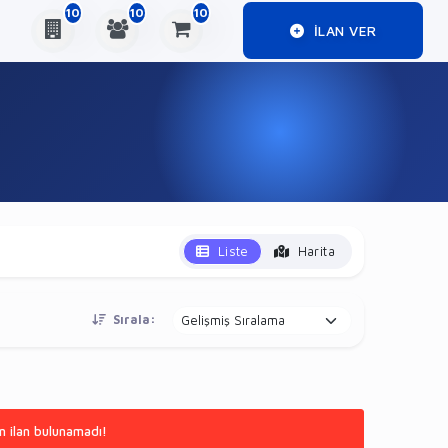
10
10
10
ILAN VER
Liste
Harita
Sırala:
n ilan bulunamadı!